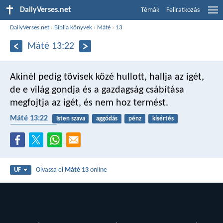
DailyVerses.net
Témák
Feliratkozás
DailyVerses.net
›
Biblia könyvek
›
Máté
›
13
Máté 13:22
Akinél pedig tövisek közé hullott, hallja az igét,
de e világ gondja és a gazdagság csábítása
megfojtja az igét, és nem hoz termést.
Máté 13:22
Isten szava
aggódás
pénz
kísértés
termékenység
Olvassa el
Máté 13
online
UF