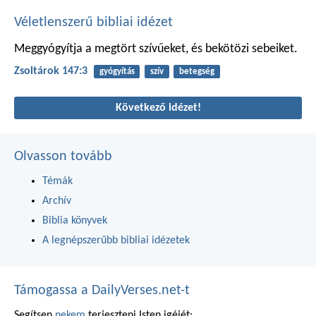
Véletlenszerű bibliai idézet
Meggyógyítja a megtört szívűeket,
és bekötözi sebeiket.
Zsoltárok 147:3
gyógyítás
szív
betegség
Következő idézet!
Olvasson tovább
Témák
Archív
Biblia könyvek
A legnépszerűbb bibliai idézetek
Támogassa a DailyVerses.net-t
Segítsen
nekem
terjeszteni Isten igéjét: