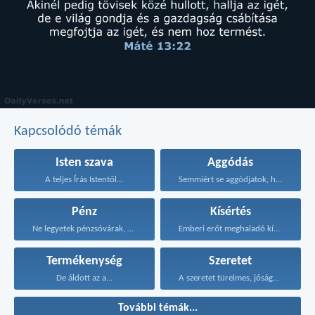
Kapcsolódó témák
Isten szava
Aggódás
A teljes Írás Istentől...
Semmiért se aggódjatok, hanem...
Pénz
Kísértés
Ne legyetek pénzsóvárak, érjétek...
Emberi erőt meghaladó kísértés...
Termékenység
Szeretet
De áldott az a...
A szeretet türelmes, jóságos...
További témák...