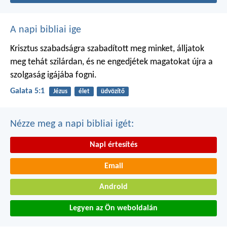
A napi bibliai ige
Krisztus szabadságra szabadított meg minket, álljatok
meg tehát szilárdan, és ne engedjétek magatokat újra a
szolgaság igájába fogni.
Galata 5:1
Jézus
élet
üdvözítő
Nézze meg a napi bibliai igét:
Napi értesítés
Email
Android
Legyen az Ön weboldalán