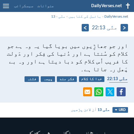
DailyVerses.net
عنوانات
سبسکرائب
DailyVerses.net
›
بائبل کی کتابیں
›
متّی
›
13
متّی 13:‏22
اور جو جھاڑِیوں میں بویا گیا یہ وہ ہے جو
کلام کو سُنتا ہے اور دُنیا کی فِکر اور دَولت
کا فریب اُس کلام کو دبا دیتا ہے اور وہ بے
پَھل رہ جاتا ہے۔
متّی 13:‏22
خدا کا کلام
فکر مند
پیسہ
فتنہ
پھلدار
متّی 13
آن لائن پڑھیں
URD