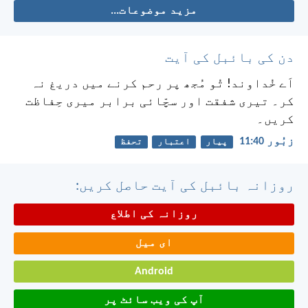
مزید موضوعات...
دن کی بائبل کی آیت
اَے خُداوند! تُو مُجھ پر رحم کرنے میں دریغ نہ
کر۔
تیری شفقت اور سچّائی برابر میری حِفاظت
کریں۔
زبُور 40:‏11
پیار
اعتبار
تحفظ
روزانہ بائبل کی آیت حاصل کریں:
روزانہ کی اطلاع
ای میل
Android
آپ کی ویب سائٹ پر