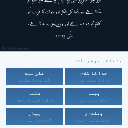
متعلقہ موضوعات
خدا کا کلام
فکر مند
ہر ایک صحِیفہ جو...
کِسی بات کی فِکر...
پیسہ
فتنہ
زَر کی دوستی سے...
تُم کِسی اَیسی آزمایش...
پھلدار
پیار
مُبارک ہے وہ آدمی...
مُحبّت صابِر ہے اور...