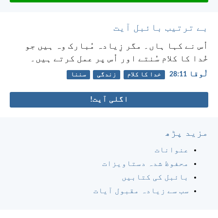
بے ترتیب بائبل آیت
اُس نے کہا ہاں۔ مگر زِیادہ مُبارک وہ ہیں جو
خُدا کا کلام سُنتے اور اُس پر عمل کرتے ہیں۔
لُوقا 11:‏28
خدا کا کلام
زندگی
سننا
اگلی آیت!
مزید پڑھ
عنوانات
محفوظ شدہ دستاویزات
بائبل کی کتابیں
سب سے زیادہ مقبول آیات