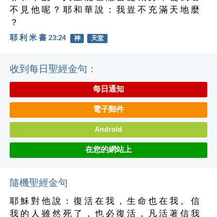
不 見 他 呢 ？ 耶 和 華 說 ： 我 豈 不 充 滿 天 地 麼
？
耶 利 米 書 23:24
神
天堂
收到每日聖經金句：
每日通知
電子郵件
Android
在您的網站上
隨機聖經金句
耶 穌 對 他 說 ： 復 活 在 我 ， 生 命 也 在 我 。 信
我 的 人 雖 然 死 了 ， 也 必 復 活 ， 凡 活 著 信 我