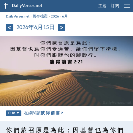
DailyVerses.net
主題
訂閱
DailyVerses.net
›
舊存檔案
›
2026
›
6月
2026年6月15日
在線閱讀
彼 得 前 書 2
CUV
你 們 蒙 召 原 是 為 此 ； 因 基 督 也 為 你 們