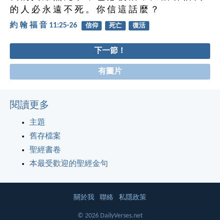
的 人 必 永 遠 不 死 。 你 信 這 話 麼 ？
約 翰 福 音 11:25-26
信仰
死亡
復活
下一節！
有圖片
閱讀更多
主題
舊存檔案
聖經書卷
本最受歡迎的聖經金句
關於我
聯絡
私隱政策
© 2026 DailyVerses.net