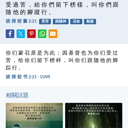
受 過 苦 ， 給 你 們 留 下 榜 樣 ， 叫 你 們 跟
隨 他 的 腳 蹤 行 。
彼 得 前 書 2:21
受苦
跟隨神
召命
順服
你 们 蒙 召 原 是 为 此 ； 因 基 督 也 为 你 们 受 过
苦 ， 给 你 们 留 下 榜 样 ， 叫 你 们 跟 随 他 的 脚
踪 行 。
彼 得 前 书 2:21 - CUVS
相關話題