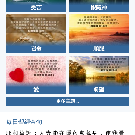
受苦
跟隨神
召命
順服
愛
盼望
更多主題...
每日聖經金句
耶 和 華 說 ： 人 豈 能 在 隱 密 處 藏 身 ， 使 我 看