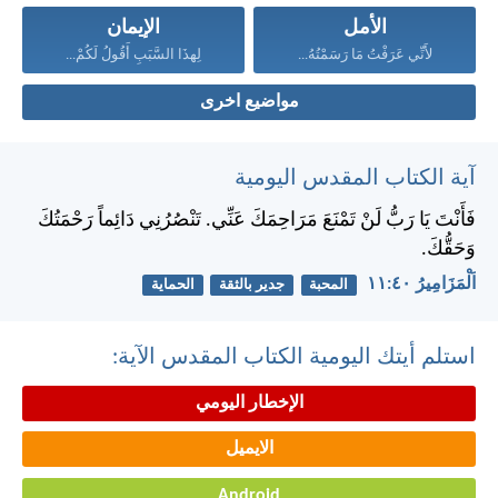
الأمل
الإيمان
لأَنِّي عَرَفْتُ مَا رَسَمْتُهُ...
لِهذَا السَّبَبِ أَقُولُ لَكُمْ...
مواضيع اخرى
آية الكتاب المقدس اليومية
فَأَنْتَ يَا رَبُّ لَنْ تَمْنَعَ مَرَاحِمَكَ عَنِّي. تَنْصُرُنِي دَائِماً رَحْمَتُكَ
وَحَقُّكَ.
اَلْمَزَامِيرُ ٤٠:‏١١
المحبة
جدير بالثقة
الحماية
استلم أيتك اليومية الكتاب المقدس الآية:
الإخطار اليومي
الايميل
Android