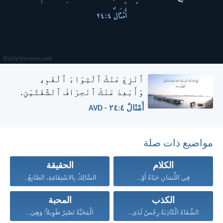
ٱنْزِعْ عَنْكَ ٱلْتِوَاءَ ٱلْفَمِ،
وَأَبْعِدْ عَنْكَ ٱنْحِرَافَ ٱلشَّفَتَيْنِ.
أَمْثَالٌ ٤:‏٢٤ - AVD
مواضيع ذات صلة
الكلام
الحقيقة
فِي اللِّسَانِ حَيَاةٌ أَوْ...
السَّالِكُ بِالاسْتِقَامَةِ، الصَّانِعُ الْبِرَّ،...
الكذب
المحبة
الشِّفَاهُ الْكَاذِبَةُ رِجْسٌ لَدَى...
الْمَحَبَّةُ تَصْبِرُ طَوِيلاً؛ وَهِيَ...