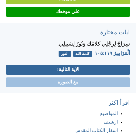
على موقعك
ايات مختارة
سِرَاجٌ لِرِجْلِي كَلامُكَ وَنُورٌ لِسَبِيلِي.
اَلْمَزَامِيرُ ١١٩:‏١٠٥
كلمة الله
النور
الاية التالية!
مع الصورة
اقرأ اكثر
المواضيع
ارشيف
اسفار الكتاب المقدس