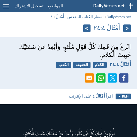
DailyVerses.net
المواضيع
تسجيل الاشتراك
DailyVerses.net
›
اسفار الكتاب المقدس
›
أَمْثَالٌ
›
٤
أَمْثَالٌ ٤:‏٢٤
انْزِعْ مِنْ فَمِكَ كُلَّ قَوْلٍ مُلْتَوٍ، وَأَبْعِدْ عَنْ شَفَتَيْكَ
خَبِيثَ الْكَلامِ.
أَمْثَالٌ ٤:‏٢٤
الكلام
الحقيقة
الكذب
اقرأ
أَمْثَالٌ ٤
على الإنترنت
KEH