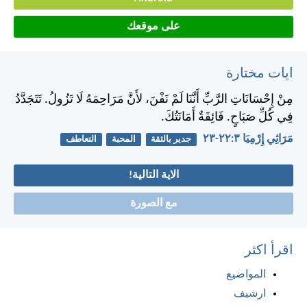
على موقعك
ايات مختارة
مِنْ إِحْسَانَاتِ الرَّبِّ أَنَّنَا لَمْ نَفْنَ، لأَنَّ مَرَاحِمَهُ لَا تَزُولُ. تَتَجَدَّدُ
فِي كُلِّ صَبَاحٍ. فَائِقَةٌ أَمَانَتُكَ.
مَرَاثِي إِرْمِيَا ٣:‏٢٢-‏٢٣
جدير بالثقة
المحبة
التعاطف
الاية التالية!
مع الصورة
اقرأ اكثر
المواضيع
ارشيف