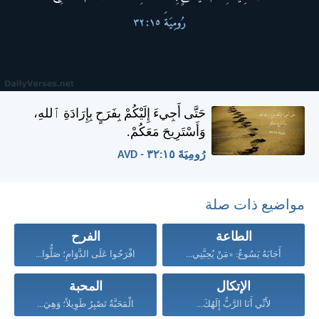
حَتَّى أَجِيءَ إِلَيْكُمْ بِفَرَحٍ بِإِرَادَةِ ٱللهِ،
وَأَسْتَرِيحَ مَعَكُمْ.
رُومِيَةَ ١٥:‏٣٢ - AVD
مواضيع ذات صلة
الطاعة
الفرح
أَجَابَهُ يَسُوعُ: «مَنْ يُحِبَّنِي...
افْرَحُوا عَلَى الدَّوَامِ؛ صَلُّوا...
الإتكال
المحبة
لأَنِّي أَنَا الرَّبُّ إِلَهُكَ...
الْمَحَبَّةُ تَصْبِرُ طَوِيلاً؛ وَهِيَ...