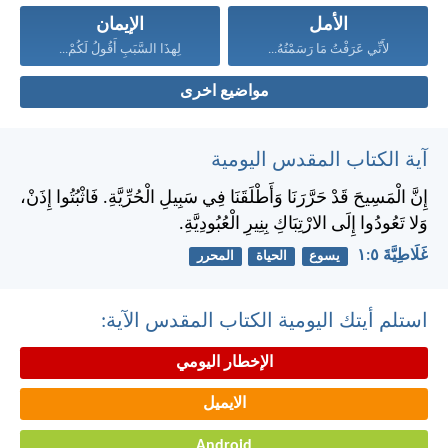
الأمل
الإيمان
لأَنِّي عَرَفْتُ مَا رَسَمْتُهُ...
لِهذَا السَّبَبِ أَقُولُ لَكُمْ...
مواضيع اخرى
آية الكتاب المقدس اليومية
إِنَّ الْمَسِيحَ قَدْ حَرَّرَنَا وَأَطْلَقَنَا فِي سَبِيلِ الْحُرِّيَّةِ. فَاثْبُتُوا إِذَنْ،
وَلا تَعُودُوا إِلَى الارْتِبَاكِ بِنِيرِ الْعُبُودِيَّةِ.
غَلَاطِيَّةَ ٥:‏١
يسوع
الحياة
المحرر
استلم أيتك اليومية الكتاب المقدس الآية:
الإخطار اليومي
الايميل
Android