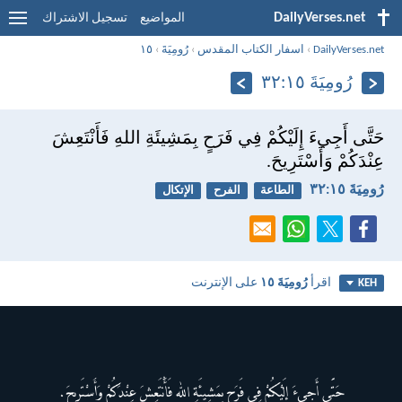
DailyVerses.net
المواضيع
تسجيل الاشتراك
DailyVerses.net
›
اسفار الكتاب المقدس
›
رُومِيَةَ
›
١٥
رُومِيَةَ ١٥:‏٣٢
حَتَّى أَجِيءَ إِلَيْكُمْ فِي فَرَحٍ بِمَشِيئَةِ اللهِ فَأَنْتَعِشَ
عِنْدَكُمْ وَأَسْتَرِيحَ.
رُومِيَةَ ١٥:‏٣٢
الطاعة
الفرح
الإتكال
اقرأ
رُومِيَةَ ١٥
على الإنترنت
KEH