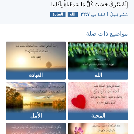
إِلَهٌ غَيْرَكَ حَسَبَ كُلِّ مَا سَمِعْنَاهُ بِآذَانِنَا.
صَمُوئِيلَ ٱلثَّانِي ٧:‏٢٢
الله
العبادة
مواضيع ذات صلة
الله
العبادة
المحبة
الأمل