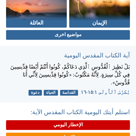
الإيمان
العائلة
مواضيع اخرى
آية الكتاب المقدس اليومية
بَلْ نَظِيرَ ٱلْقُدُّوسِ ٱلَّذِي دَعَاكُمْ، كُونُوا أَنْتُمْ أَيْضًا قِدِّيسِينَ
فِي كُلِّ سِيرَةٍ. لِأَنَّهُ مَكْتُوبٌ: «كُونُوا قِدِّيسِينَ لِأَنِّي أَنَا
قُدُّوسٌ».
بُطْرُسَ ٱلْأُولَى ١:‏١٥-‏١٦
القداسة
الحياة
دعوة
استلم أيتك اليومية الكتاب المقدس الآية:
الإخطار اليومي