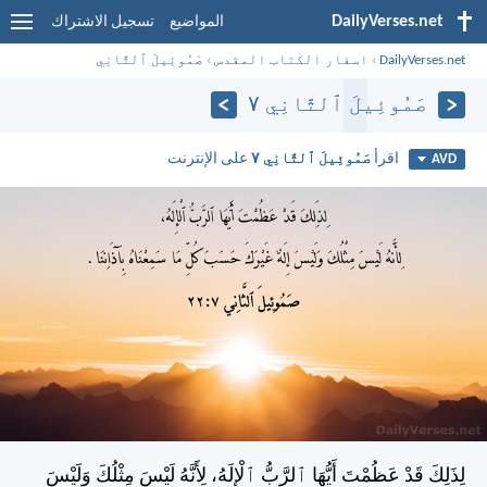
DailyVerses.net
المواضيع
تسجيل الاشتراك
DailyVerses.net
›
اسفار الكتاب المقدس
›
صَمُوئِيلَ ٱلثَّانِي
صَمُوئِيلَ ٱلثَّانِي ٧
اقرأ
صَمُوئِيلَ ٱلثَّانِي ٧
على الإنترنت
AVD
لِذَلِكَ قَدْ عَظُمْتَ أَيُّهَا ٱلرَّبُّ ٱلْإِلَهُ، لِأَنَّهُ لَيْسَ مِثْلُكَ وَلَيْسَ