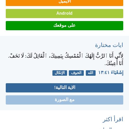
الايميل
Android
على موقعك
ايات مختارة
لِأَنِّي أَنَا ٱلرَّبُّ إِلَهُكَ ٱلْمُمْسِكُ بِيَمِينِكَ، ٱلْقَائِلُ لَكَ: لَا تَخَفْ.
أَنَا أُعِينُكَ.
إِشَعْيَاءَ ٤١:‏١٣
الله
الخوف
الإتكال
الاية التالية!
مع الصورة
اقرأ اكثر