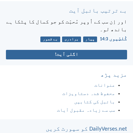
بے ترتیب بائبل آیت
اور اِن سب کے اُوپر مُحبّت کو جو کمال کا پٹکا ہے
باندھ لو۔
کُلسِّیوں 3:‏14
پیار
برادری
بے قصور
اگلی آیت!
مزید پڑھ
عنوانات
محفوظ شدہ دستاویزات
بائبل کی کتابیں
سب سے زیادہ مقبول آیات
DailyVerses.net کو سپورٹ کریں