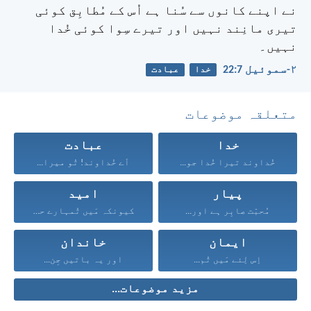
نے اپنے کانوں سے سُنا ہے اُس کے مُطابِق کوئی
تیری مانِند نہیں اور تیرے سِوا کوئی خُدا
نہیں۔
۲-سموئیل 7:‏22
خدا
عبادت
متعلقہ موضوعات
خدا
عبادت
خُداوند تیرا خُدا جو...
اَے خُداوند! تُو میرا...
پیار
امید
مُحبّت صابِر ہے اور...
کیونکہ مَیں تُمہارے حق...
ایمان
خاندان
اِس لِئے مَیں تُم...
اور یہ باتیں جِن...
مزید موضوعات...