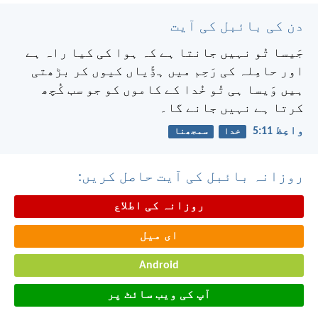
دن کی بائبل کی آیت
جَیسا تُو نہیں جانتا ہے کہ ہوا کی کیا راہ ہے
اور حامِلہ کی رَحِم میں ہڈِّیاں کیوں کر بڑھتی
ہیں وَیسا ہی تُو خُدا کے کاموں کو جو سب کُچھ
کرتا ہے نہیں جانے گا۔
واعِظ 11:‏5
خدا
سمجھنا
روزانہ بائبل کی آیت حاصل کریں:
روزانہ کی اطلاع
ای میل
Android
آپ کی ویب سائٹ پر