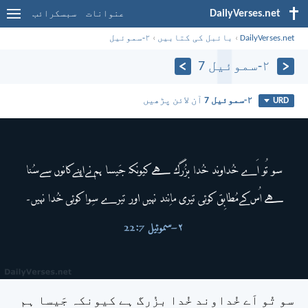
DailyVerses.net
عنوانات
سبسکرائب
DailyVerses.net
›
بائبل کی کتابیں
›
۲-سموئیل
۲-سموئیل 7
۲-سموئیل 7
آن لائن پڑھیں
URD
سو تُو اَے خُداوند خُدا بزُرگ ہے کیونکہ جَیسا ہم