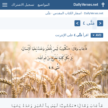
DailyVerses.net
المواضيع
تسجيل الاشتراك
DailyVerses.net
›
اسفار الكتاب المقدس
›
مَتَّى
مَتَّى ٤
اقرأ
مَتَّى ٤
على الإنترنت
AVD
»
«
فَأَجَابَ وَقَالَ: «مَكْتُوبٌ: لَيْسَ بِٱلْخُبْزِ وَحْدَهُ يَحْيَا