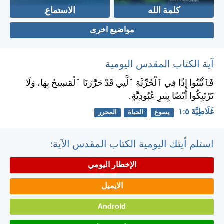
كلمة الله
الاستماع
مواضيع اخرى
آية الكتاب المقدس اليومية
فَٱثْبُتُوا إِذًا فِي ٱلْحُرِّيَّةِ ٱلَّتِي قَدْ حَرَّرَنَا ٱلْمَسِيحُ بِهَا، وَلَا
تَرْتَبِكُوا أَيْضًا بِنِيرِ عُبُودِيَّةٍ.
غَلَاطِيَّةَ ٥:‏١
يسوع
الحياة
المحرر
استلم أيتك اليومية الكتاب المقدس الآية:
الإخطار اليومي
الايميل
Android