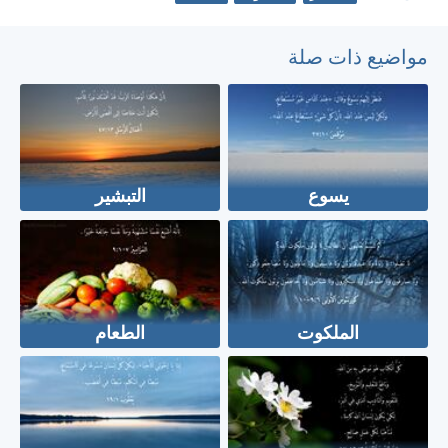
مواضيع ذات صلة
يسوع
التبشير
الملكوت
الطعام