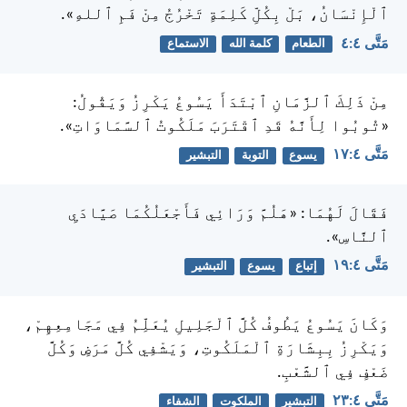
ٱلْإِنْسَانُ، بَلْ بِكُلِّ كَلِمَةٍ تَخْرُجُ مِنْ فَمِ ٱللهِ».
مَتَّى ٤:‏٤
الطعام
كلمة الله
الاستماع
مِنْ ذَلِكَ ٱلزَّمَانِ ٱبْتَدَأَ يَسُوعُ يَكْرِزُ وَيَقُولُ:
«تُوبُوا لِأَنَّهُ قَدِ ٱقْتَرَبَ مَلَكُوتُ ٱلسَّمَاوَاتِ».
مَتَّى ٤:‏١٧
يسوع
التوبة
التبشير
فَقَالَ لَهُمَا: «هَلُمَّ وَرَائِي فَأَجْعَلُكُمَا صَيَّادَيِ
ٱلنَّاسِ».
مَتَّى ٤:‏١٩
إتباع
يسوع
التبشير
وَكَانَ يَسُوعُ يَطُوفُ كُلَّ ٱلْجَلِيلِ يُعَلِّمُ فِي مَجَامِعِهِمْ،
وَيَكْرِزُ بِبِشَارَةِ ٱلْمَلَكُوتِ، وَيَشْفِي كُلَّ مَرَضٍ وَكُلَّ
ضَعْفٍ فِي ٱلشَّعْبِ.
مَتَّى ٤:‏٢٣
التبشير
الملكوت
الشفاء