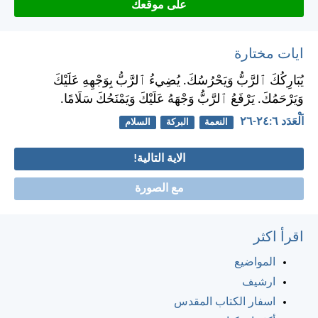
على موقعك
ايات مختارة
يُبَارِكُكَ ٱلرَّبُّ وَيَحْرُسُكَ. يُضِيءُ ٱلرَّبُّ بِوَجْهِهِ عَلَيْكَ
وَيَرْحَمُكَ. يَرْفَعُ ٱلرَّبُّ وَجْهَهُ عَلَيْكَ وَيَمْنَحُكَ سَلَامًا.
اَلْعَدَد ٦:‏٢٤-‏٢٦
النعمة
البركة
السلام
الاية التالية!
مع الصورة
اقرأ اكثر
المواضيع
ارشيف
اسفار الكتاب المقدس