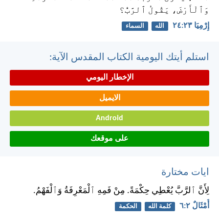
وَٱلْأَرْضَ، يَقُولُ ٱلرَّبُّ؟
إِرْمِيَا ٢٣:‏٢٤
الله
السماء
استلم أيتك اليومية الكتاب المقدس الآية:
الإخطار اليومي
الايميل
Android
على موقعك
ايات مختارة
لِأَنَّ ٱلرَّبَّ يُعْطِي حِكْمَةً. مِنْ فَمِهِ ٱلْمَعْرِفَةُ وَٱلْفَهْمُ.
أَمْثَالٌ ٢:‏٦
كلمة الله
الحكمة