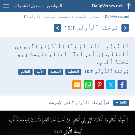
DailyVerses.net
المواضيع
تسجيل الاشتراك
DailyVerses.net
›
اسفار الكتاب المقدس
›
يُوحَنَّا ٱلْأُولَى
›
٢
يُوحَنَّا ٱلْأُولَى ٢:‏١٥
لَا تُحِبُّوا ٱلْعَالَمَ وَلَا ٱلْأَشْيَاءَ ٱلَّتِي فِي
ٱلْعَالَمِ. إِنْ أَحَبَّ أَحَدٌ ٱلْعَالَمَ فَلَيْسَتْ فِيهِ
مَحَبَّةُ ٱلْآبِ.
يُوحَنَّا ٱلْأُولَى ٢:‏١٥
الخطية
المحبة
الأب
العالم
اقرأ
يُوحَنَّا ٱلْأُولَى ٢
على الإنترنت
AVD