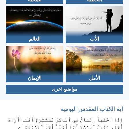
الخطية
المحبة
الأب
العالم
الأمل
الإيمان
مواضيع اخرى
آية الكتاب المقدس اليومية
إِذَا ٱخْتَبَأَ إِنْسَانٌ فِي أَمَاكِنَ مُسْتَتِرَةٍ أَفَمَا أَرَاهُ
أَنَا، يَقُولُ ٱلرَّبُّ؟ أَمَا أَمْلَأُ أَنَا ٱلسَّمَاوَاتِ