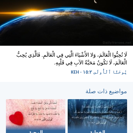
لَا تُحِبُّوا الْعَالَمَ، وَلا الأَشْيَاءَ الَّتِي فِي الْعَالَمِ. فَالَّذِي يُحِبُّ
الْعَالَمَ، لَا تَكُونُ مَحَبَّةُ الآبِ فِي قَلْبِهِ.
يُوحَنَّا ٱلْأُولَى ٢:‏١٥ - KEH
مواضيع ذات صلة