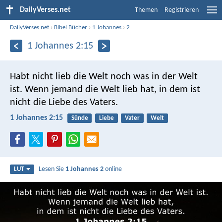
DailyVerses.net
Themen
Registrieren
DailyVerses.net
›
Bibel Bücher
›
1 Johannes
›
2
1 Johannes 2:15
Habt nicht lieb die Welt noch was in der Welt
ist. Wenn jemand die Welt lieb hat, in dem ist
nicht die Liebe des Vaters.
1 Johannes 2:15
Sünde
Liebe
Vater
Welt
Lesen Sie
1 Johannes 2
online
LUT