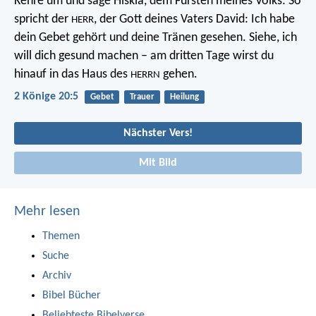
Kehre um und sage Hiskia, dem Fürsten meines Volks: So
spricht der
, der Gott deines Vaters David: Ich habe
HERR
dein Gebet gehört und deine Tränen gesehen. Siehe, ich
will dich gesund machen – am dritten Tage wirst du
hinauf in das Haus des
gehen.
HERRN
2 Könige 20:5
Gebet
Trauer
Heilung
Nächster Vers!
Mit Bild
Mehr lesen
Themen
Suche
Archiv
Bibel Bücher
Beliebteste Bibelverse