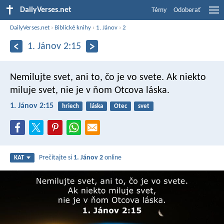
DailyVerses.net
Témy
Odoberať
DailyVerses.net
›
Biblické knihy
›
1. Jánov
›
2
1. Jánov 2:15
Nemilujte svet, ani to, čo je vo svete. Ak niekto
miluje svet, nie je v ňom Otcova láska.
1. Jánov 2:15
hriech
láska
Otec
svet
Prečítajte si
1. Jánov 2
online
KAT