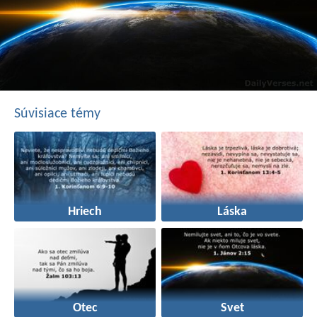
Súvisiace témy
Hriech
Láska
Otec
Svet