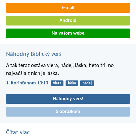
E-mail
Android
Na vašom webe
Náhodný Biblický verš
A tak teraz ostáva viera, nádej, láska, tieto tri; no
najväčšia z nich je láska.
1. Korinťanom 13:13
viera
láska
nádej
Náhodný verš!
S obrázkom
Čítať viac