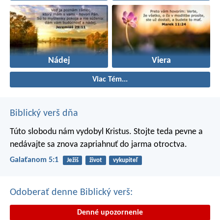
Nádej
Viera
Viac Tém...
Biblický verš dňa
Túto slobodu nám vydobyl Kristus. Stojte teda pevne a
nedávajte sa znova zapriahnuť do jarma otroctva.
Galaťanom 5:1
Ježiš
život
vykupiteľ
Odoberať denne Biblický verš:
Denné upozornenie