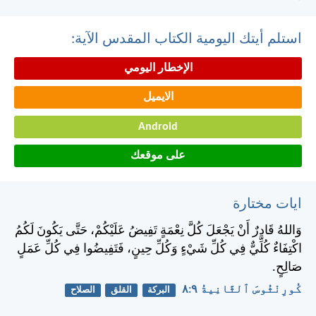
استلم أيتك اليومية الكتاب المقدس الآية:
الإخطار اليومي
الايميل
Android
على موقعك
ايات مختارة
وَاللهُ قَادِرٌ أَنْ يَجْعَلَ كُلَّ نِعْمَةٍ تَفِيضُ عَلَيْكُمْ، حَتَّى يَكُونَ لَكُمُ
اكْتِفَاءٌ كُلِّيٌّ فِي كُلِّ شَيْءٍ وَكُلِّ حِينٍ، فَتَفِيضُوا فِي كُلِّ عَمَلٍ
صَالِحٍ.
كُورِنْثُوسَ ٱلثَّانِيةُ ٩:‏٨
البركة
القلق
الصلاح