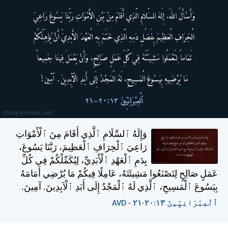
وَإِلَهُ ٱلسَّلَامِ ٱلَّذِي أَقَامَ مِنَ ٱلْأَمْوَاتِ
رَاعِيَ ٱلْخِرَافِ ٱلْعَظِيمَ، رَبَّنَا يَسُوعَ،
بِدَمِ ٱلْعَهْدِ ٱلْأَبَدِيِّ، لِيُكَمِّلْكُمْ فِي كُلِّ
عَمَلٍ صَالِحٍ لِتَصْنَعُوا مَشِيئَتَهُ، عَامِلًا فِيكُمْ مَا يُرْضِي أَمَامَهُ
بِيَسُوعَ ٱلْمَسِيحِ، ٱلَّذِي لَهُ ٱلْمَجْدُ إِلَى أَبَدِ ٱلْآبِدِينَ. آمِينَ.
ٱلْعِبْرَانِيِّينَ ١٣:‏٢٠-‏٢١ - AVD