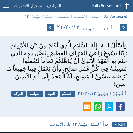
DailyVerses.net
المواضيع
تسجيل الاشتراك
DailyVerses.net
›
اسفار الكتاب المقدس
›
ٱلْعِبْرَانِيِّينَ
›
١٣
ٱلْعِبْرَانِيِّينَ ١٣:‏٢٠-‏٢١
وَأَسْأَلُ اللهَ، إِلَهَ السَّلامِ الَّذِي أَقَامَ مِنْ بَيْنِ الأَمْوَاتِ
رَبَّنَا يَسُوعَ رَاعِيَ الْخِرَافِ الْعَظِيمَ بِفَضْلِ دَمِهِ الَّذِي
خَتَمَ بِهِ الْعَهْدَ الأَبَدِيَّ أَنْ يُؤَهِّلَكُمْ تَمَاماً لِتَعْمَلُوا
مَشِيئَتَهُ فِي كُلِّ عَمَلٍ صَالِحٍ، وَأَنْ يَعْمَلَ فِينَا جَمِيعاً مَا
يُرْضِيهِ بِيَسُوعَ الْمَسِيحِ، لَهُ الْمَجْدُ إِلَى أَبَدِ الآبِدِينَ.
آمِين!
ٱلْعِبْرَانِيِّينَ ١٣:‏٢٠-‏٢١
السلام
العهد
القيامة
البركة
الناموس
إتباع
اقرأ
ٱلْعِبْرَانِيِّينَ ١٣
على الإنترنت
KEH