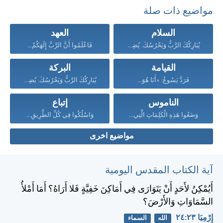
مواضيع ذات صلة
السلام
العهد
يُبَارِكُكَ الرَّبُّ وَيَحْرُسُكَ. يُضِيءُ...
فَاعْلَمُوا أَنَّ الرَّبَّ إِلَهَكُمْ...
القيامة
البركة
فَرَدَّ يَسُوعُ: «أَنَا هُوَ...
يُبَارِكُكَ الرَّبُّ وَيَحْرُسُكَ. يُضِيءُ...
الناموس
إتباع
وَضَعُوا هَذِهِ الْكَلِمَاتِ الَّتِي...
وَاسْلُكُوا فِي كُلِّ الطَّرِيقِ...
مواضيع اخرى
آية الكتاب المقدس اليومية
أَيُمْكِنُ لأَحَدٍ أَنْ يَتَوَارَى فِي أَمَاكِنَ خَفِيَّةٍ فَلا أَرَاهُ؟ أَمَا أَمْلأُ
السَّمَاوَاتِ وَالأَرْضَ؟
إِرْمِيَا ٢٣:‏٢٤
الله
السماء