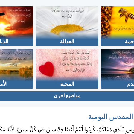
حمة
العدالة
الذبا
ندم
المحبة
الأم
مواضيع اخرى
 المقدس اليومية
وسِ ٱلَّذِي دَعَاكُمْ، كُونُوا أَنْتُمْ أَيْضًا قِدِّيسِينَ فِي كُلِّ سِيرَةٍ. لِأَنَّهُ مَ