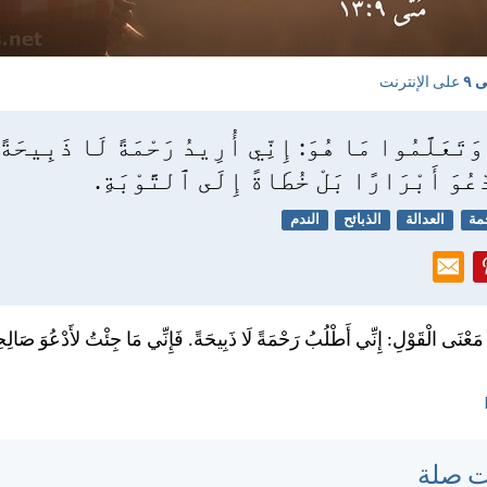
َى ٩
على الإنترنت
تَعَلَّمُوا مَا هُوَ: إِنِّي أُرِيدُ رَحْمَةً لَا ذَبِيحَةً
ْعُوَ أَبْرَارًا بَلْ خُطَاةً إِلَى ٱلتَّوْبَةِ.
مة
العدالة
الذبائح
الندم
وا مَعْنَى الْقَوْلِ: إِنِّي أَطْلُبُ رَحْمَةً لَا ذَبِيحَةً. فَإِنِّي مَا جِئْتُ لأَدْعُوَ صَالِ
ت صلة