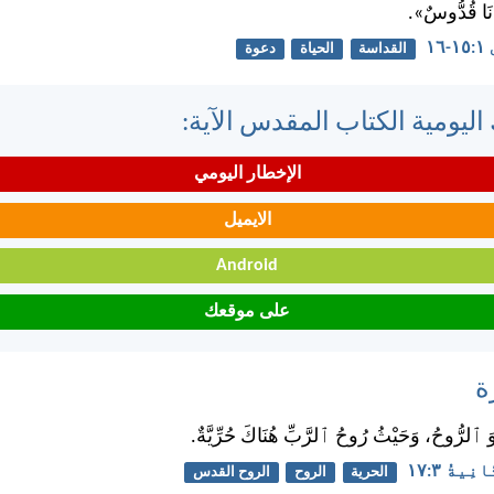
أَنَا قُدُّوسٌ».
١٦
القداسة
الحياة
دعوة
اليومية الكتاب المقدس الآية:
الإخطار اليومي
الايميل
Android
على موقعك
ة
ُوَ ٱلرُّوحُ، وَحَيْثُ رُوحُ ٱلرَّبِّ هُنَاكَ حُرِّيَّةٌ.
يةُ ٣:‏١٧
الحرية
الروح
الروح القدس