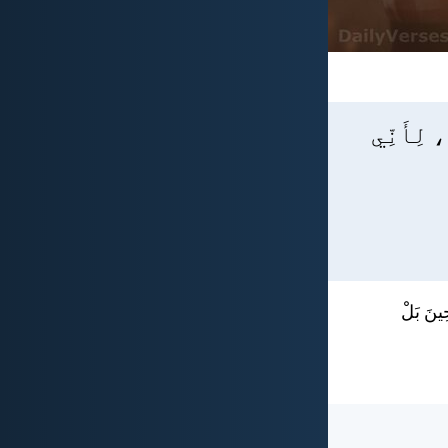
، لِأَنِّي
حِينَ بَلْ