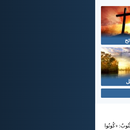
ئح
ل
كْتُوبٌ: «كُونُوا