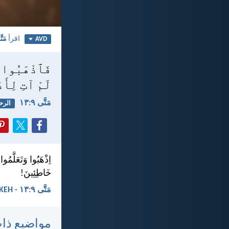
اقرأ
مَتّ
AVD
فَٱذْهَبُوا وَ
لَمْ آتِ لِأَد
مَتَّى ٩:‏١٣
الرح
اِذْهَبُوا وَتَعَلَّمُ
خَاطِئِينَ!
مَتَّى ٩:‏١٣ - KEH
مواضيع ذا