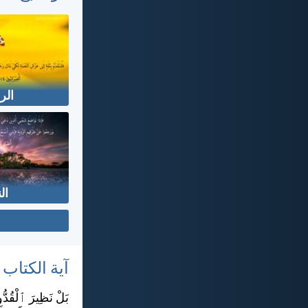
الر
ال
آية الكتاب
بَلْ نَظِيرَ ٱلْقُدُّ