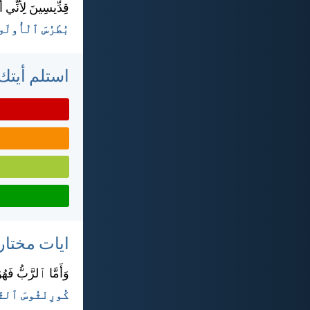
قِدِّيسِينَ لِأَنِّي 
بُطْرُسَ ٱلْأُولَى ١:‏١٥-‏
استلم أيتك 
ايات مختار
وَأَمَّا ٱلرَّبُّ فَه
كُورِنْثُوسَ ٱلثَّانِ