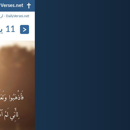
yVerses.net
DailyVerses.net
›
ار
11 يونيو 2025