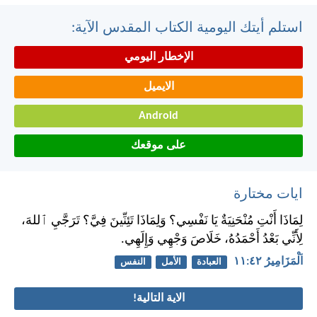
استلم أيتك اليومية الكتاب المقدس الآية:
الإخطار اليومي
الايميل
Android
على موقعك
ايات مختارة
لِمَاذَا أَنْتِ مُنْحَنِيَةٌ يَا نَفْسِي؟ وَلِمَاذَا تَئِنِّينَ فِيَّ؟ تَرَجَّيِ ٱللهَ،
لِأَنِّي بَعْدُ أَحْمَدُهُ، خَلَاصَ وَجْهِي وَإِلَهِي.
اَلْمَزَامِيرُ ٤٢:‏١١
العبادة
الأمل
النفس
الاية التالية!