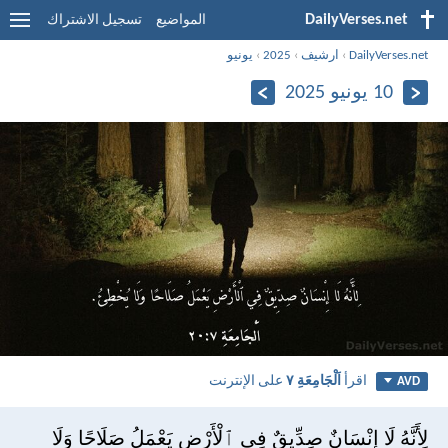
DailyVerses.net
المواضيع
تسجيل الاشتراك
DailyVerses.net
›
ارشيف
›
2025
›
يونيو
10 يونيو 2025
اقرأ
اَلْجَامِعَةِ ٧
على الإنترنت
AVD
لِأَنَّهُ لَا إِنْسَانٌ صِدِّيقٌ فِي ٱلْأَرْضِ يَعْمَلُ صَلَاحًا وَلَا