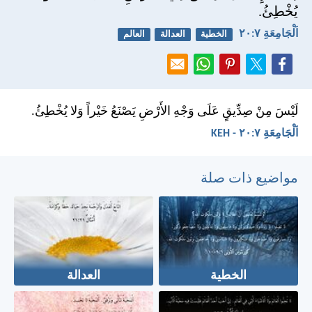
يُخْطِئُ.
اَلْجَامِعَةِ ٧:‏٢٠
الخطية
العدالة
العالم
لَيْسَ مِنْ صِدِّيقٍ عَلَى وَجْهِ الأَرْضِ يَصْنَعُ خَيْراً وَلا يُخْطِئُ.
اَلْجَامِعَةِ ٧:‏٢٠ - KEH
مواضيع ذات صلة
الخطية
العدالة