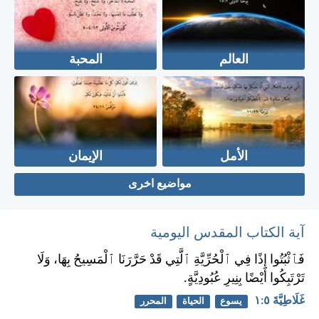
العالم
المحبة
الأمل
الإيمان
مواضيع اخرى
آية الكتاب المقدس اليومية
فَٱثْبُتُوا إِذًا فِي ٱلْحُرِّيَّةِ ٱلَّتِي قَدْ حَرَّرَنَا ٱلْمَسِيحُ بِهَا، وَلَا
تَرْتَبِكُوا أَيْضًا بِنِيرِ عُبُودِيَّةٍ.
غَلَاطِيَّةَ ٥:‏١
يسوع
الحياة
المحرر