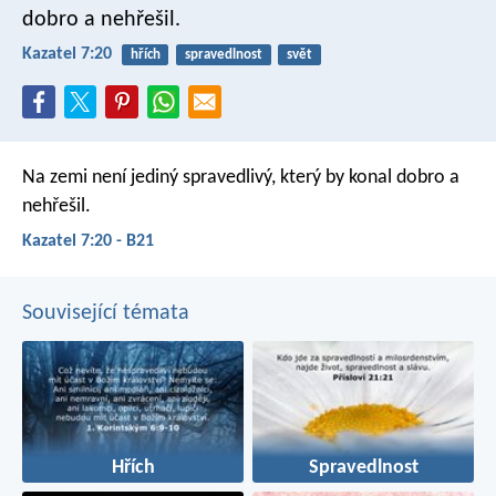
dobro a nehřešil.
Kazatel 7:20
hřích
spravedlnost
svět
Na zemi není jediný spravedlivý,
který by konal dobro a
nehřešil.
Kazatel 7:20 - B21
Související témata
Hřích
Spravedlnost