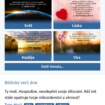
Svět
Láska
Naděje
Víra
Další témata…
Biblický verš dne
Ty mně, Hospodine, neodepřeš svoje slitování.
Kéž mě
stále opatruje tvoje milosrdenství a věrnost!