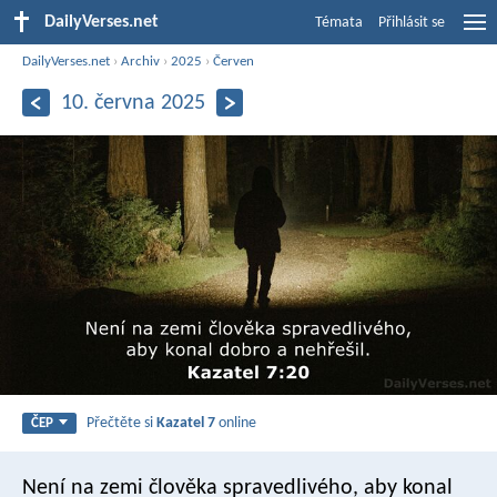
DailyVerses.net
Témata
Přihlásit se
DailyVerses.net
›
Archiv
›
2025
›
Červen
10. června 2025
Přečtěte si
Kazatel 7
online
ČEP
Není na zemi člověka spravedlivého,
aby konal