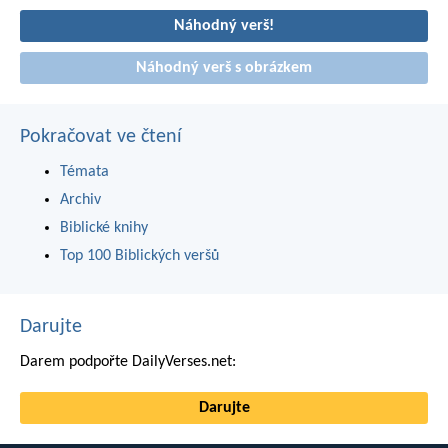
Náhodný verš!
Náhodný verš s obrázkem
Pokračovat ve čtení
Témata
Archiv
Biblické knihy
Top 100 Biblických veršů
Darujte
Darem podpořte DailyVerses.net:
Darujte