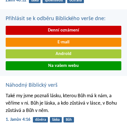
Žalm 40:12
láska
spolehlivost
ochrana
Přihlásit se k odběru Biblického verše dne:
Denní oznámení
E-mail
Android
Na vašem webu
Náhodný Biblický verš
Také my jsme poznali lásku, kterou Bůh má k nám, a
věříme v ni. Bůh je láska, a kdo zůstává v lásce, v Bohu
zůstává a Bůh v něm.
1. Janův 4:16
důvěra
láska
Bůh