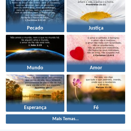
Pecado
Justiça
Mundo
Amor
Esperança
Fé
Mais Temas...