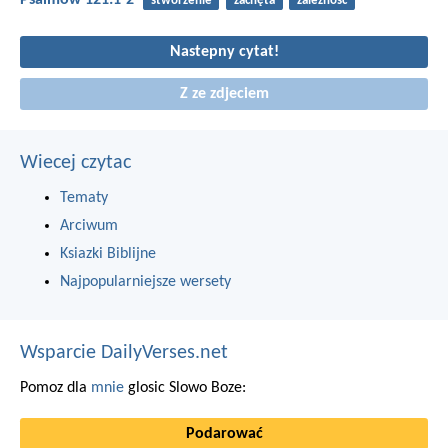
Psalmów 121:1-2
stworzenie
zachęta
zależność
Nastepny cytat!
Z ze zdjeciem
Wiecej czytac
Tematy
Arciwum
Ksiazki Biblijne
Najpopularniejsze wersety
Wsparcie DailyVerses.net
Pomoz dla
mnie
glosic Slowo Boze:
Podarować