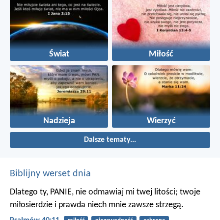
Świat
Miłość
Nadzieja
Wierzyć
Dalsze tematy...
Biblijny werset dnia
Dlatego ty, PANIE, nie odmawiaj mi twej litości;
twoje
miłosierdzie i prawda niech mnie zawsze strzegą.