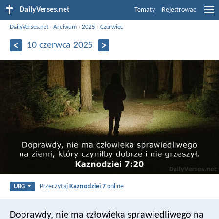
DailyVerses.net
Tematy
Rejestrowac
DailyVerses.net
›
Arciwum
›
2025
›
Czerwiec
10 czerwca 2025
Przeczytaj
Kaznodziei 7
online
UBG
Doprawdy, nie ma człowieka sprawiedliwego na