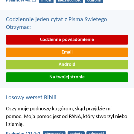
Psalmów 40:11
miłość
niezawodność
ochrona
Codziennie jeden cytat z Pisma Swietego
Otrzymac:
Codzienne powiadomienie
Email
Android
Na twojej stronie
Losowy werset Biblii
Oczy moje podnoszę ku górom,
skąd przyjdzie mi
pomoc.
Moja pomoc
jest
od PANA,
który stworzył niebo
i ziemię.