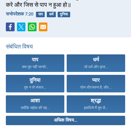
करे और जिस से पाप न हुआ हो॥
सभोपदेशक 7:20
पाप
धर्म
दुनिया
संबंधित विषय
पाप
धर्म
क्या तुम नहीं जानते...
जो धर्म और कृपा...
दुनिया
प्यार
तुम न तो संसार...
प्रेम धीरजवन्त है, और...
आशा
श्रद्धा
क्योंकि यहोवा की यह...
इसलिये मैं तुम से...
अधिक विषय...