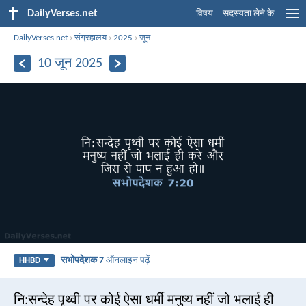
DailyVerses.net
विषय
सदस्यता लेने के
DailyVerses.net
›
संग्रहालय
›
2025
›
जून
10 जून 2025
सभोपदेशक 7
ऑनलाइन पढ़ें
HHBD
नि:सन्देह पृथ्वी पर कोई ऐसा धर्मी मनुष्य नहीं जो भलाई ही