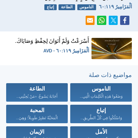
اَلْمَزَامِيرُ ١١٩:‏٦٠
الناموس
الطاعة
إتباع
أَسْرَعْتُ وَلَمْ أَتَوَانَ لِحِفْظِ وَصَايَاكَ.
اَلْمَزَامِيرُ ١١٩:‏٦٠ - AVD
مواضيع ذات صلة
الناموس
الطاعة
وَضَعُوا هَذِهِ الْكَلِمَاتِ الَّتِي...
أَجَابَهُ يَسُوعُ: «مَنْ يُحِبَّنِي...
إتباع
المحبة
وَاسْلُكُوا فِي كُلِّ الطَّرِيقِ...
الْمَحَبَّةُ تَصْبِرُ طَوِيلاً؛ وَهِيَ...
الأمل
الإيمان