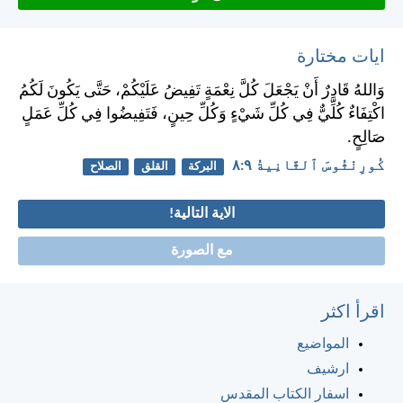
ايات مختارة
وَاللهُ قَادِرٌ أَنْ يَجْعَلَ كُلَّ نِعْمَةٍ تَفِيضُ عَلَيْكُمْ، حَتَّى يَكُونَ لَكُمُ
اكْتِفَاءٌ كُلِّيٌّ فِي كُلِّ شَيْءٍ وَكُلِّ حِينٍ، فَتَفِيضُوا فِي كُلِّ عَمَلٍ
صَالِحٍ.
كُورِنْثُوسَ ٱلثَّانِيةُ ٩:‏٨
البركة
القلق
الصلاح
الاية التالية!
مع الصورة
اقرأ اكثر
المواضيع
ارشيف
اسفار الكتاب المقدس