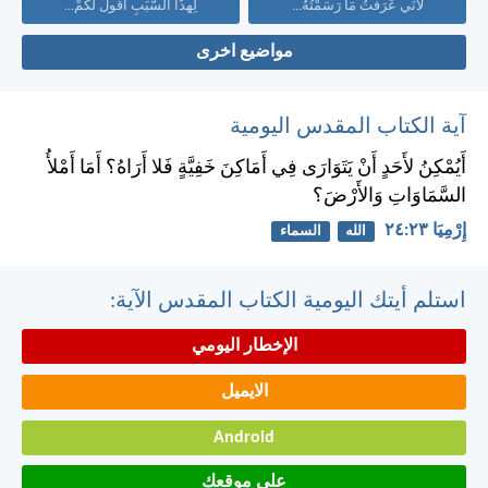
لأَنِّي عَرَفْتُ مَا رَسَمْتُهُ...
لِهذَا السَّبَبِ أَقُولُ لَكُمْ...
مواضيع اخرى
آية الكتاب المقدس اليومية
أَيُمْكِنُ لأَحَدٍ أَنْ يَتَوَارَى فِي أَمَاكِنَ خَفِيَّةٍ فَلا أَرَاهُ؟ أَمَا أَمْلأُ
السَّمَاوَاتِ وَالأَرْضَ؟
إِرْمِيَا ٢٣:‏٢٤
الله
السماء
استلم أيتك اليومية الكتاب المقدس الآية:
الإخطار اليومي
الايميل
Android
على موقعك