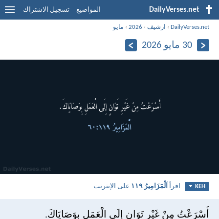
DailyVerses.net
المواضيع
تسجيل الاشتراك
DailyVerses.net
›
ارشيف
›
2026
›
مايو
30 مايو 2026
اقرأ
اَلْمَزَامِيرُ ١١٩
على الإنترنت
KEH
أَسْرَعْتُ مِنْ غَيْرِ تَوَانٍ إِلَى الْعَمَلِ بِوَصَايَاكَ.