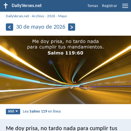
DailyVerses.net
Temas
Registrar
DailyVerses.net
›
Archivo
›
2026
›
Mayo
30 de mayo de 2026
Lea
Salmo 119
en línea
NVI
Me doy prisa, no tardo nada
para cumplir tus