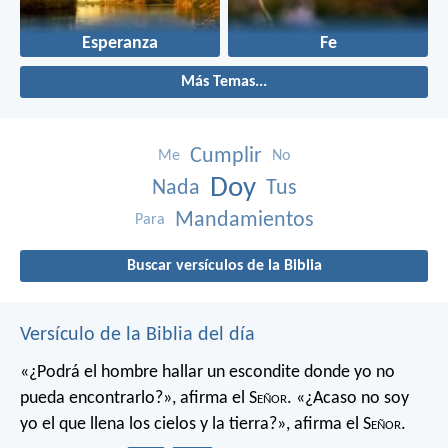
Esperanza
Fe
Más Temas...
Cumplir
Me
No
Doy
Nada
Tus
Mandamientos
Para
Buscar versículos de la Biblia
Versículo de la Biblia del día
«¿Podrá el hombre hallar un escondite
donde yo no
pueda encontrarlo?»,
afirma el S
eñor
.
«¿Acaso no soy
yo el que llena los cielos y la tierra?»,
afirma el S
eñor
.