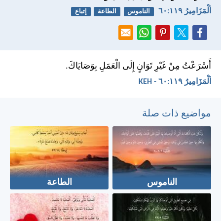
اَلْمَزَامِيرُ ١١٩:‏٦٠
الناموس
الطاعة
إتباع
أَسْرَعْتُ مِنْ غَيْرِ تَوَانٍ إِلَى الْعَمَلِ بِوَصَايَاكَ.
اَلْمَزَامِيرُ ١١٩:‏٦٠ - KEH
مواضيع ذات صلة
الناموس
الطاعة