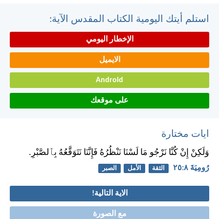
استلم أيتك اليومية الكتاب المقدس الآية:
الإخطار اليومي
الايميل
Android
على موقعك
ايات مختارة
وَلَكِنْ إِنْ كُنَّا نَرْجُو مَا لَسْنَا نَنْظُرُهُ فَإِنَّنَا نَتَوَقَّعُهُ بِٱلصَّبْرِ.
رُومِيَةَ ٨:‏٢٥
الثقة
الأمل
الصبر
الاية التالية!
مع الصورة