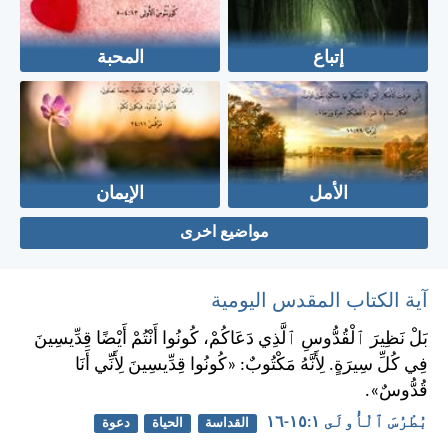
إتباع
المحبة
الأمل
الإيمان
مواضيع اخرى
آية الكتاب المقدس اليومية
بَلْ نَظِيرَ ٱلْقُدُّوسِ ٱلَّذِي دَعَاكُمْ، كُونُوا أَنْتُمْ أَيْضًا قِدِّيسِينَ
فِي كُلِّ سِيرَةٍ. لِأَنَّهُ مَكْتُوبٌ: «كُونُوا قِدِّيسِينَ لِأَنِّي أَنَا
قُدُّوسٌ».
بُطْرُسَ ٱلْأُولَى ١:‏١٥-‏١٦
القداسة
الحياة
دعوة