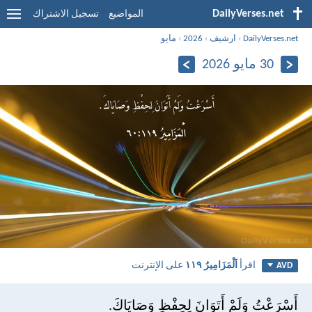
DailyVerses.net
المواضيع
تسجيل الاشتراك
DailyVerses.net
›
ارشيف
›
2026
›
مايو
30 مايو 2026
اقرأ
اَلْمَزَامِيرُ ١١٩
على الإنترنت
AVD
أَسْرَعْتُ وَلَمْ أَتَوَانَ لِحِفْظِ وَصَايَاكَ.