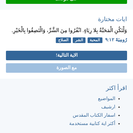
ايات مختارة
وَلْتَكُنِ الْمَحَبَّةُ بِلا رِيَاءٍ. انْفُرُوا مِنَ الشَّرِّ، وَالْتَصِقُوا بِالْخَيْرِ.
رُومِيَةَ ١٢:‏٩
المحبة
الشر
الصلاح
الاية التالية!
مع الصورة
اقرأ اكثر
المواضيع
ارشيف
اسفار الكتاب المقدس
أكثر اية كتابية مستخدمة