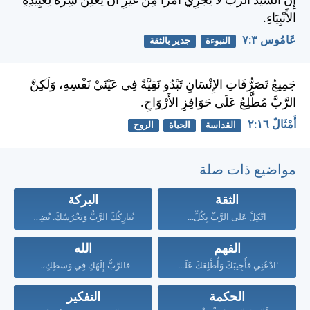
إِنَّ السَّيِّدَ الرَّبَّ لَا يُجْرِي أَمْراً مِنْ غَيْرِ أَنْ يُعْلِنَ سِرَّهُ لِعَبِيدِهِ
الأَنْبِيَاءِ.
عَامُوس ٣:‏٧
النبوءة
جدير بالثقة
جَمِيعُ تَصَرُّفَاتِ الإِنْسَانِ تَبْدُو نَقِيَّةً فِي عَيْنَيْ نَفْسِهِ، وَلَكِنَّ
الرَّبَّ مُطَّلِعٌ عَلَى حَوَافِزِ الأَرْوَاحِ.
أَمْثَالٌ ١٦:‏٢
القداسة
الحياة
الروح
مواضيع ذات صلة
الثقة
البركة
اتَّكِلْ عَلَى الرَّبِّ بِكُلِّ...
يُبَارِكُكَ الرَّبُّ وَيَحْرُسُكَ. يُضِيءُ...
الفهم
الله
’ادْعُنِي فَأُجِيبَكَ وَأُطْلِعَكَ عَلَى...
فَالرَّبُّ إِلَهُكِ فِي وَسَطِكِ،...
الحكمة
التفكير