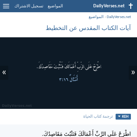
DailyVerses.net
المواضيع
تسجيل الاشتراك
DailyVerses.net
›
المواضيع
آيات الكتاب المقدس عن التخطيط
»
«
KEH
ترجمة كتاب الحياة
اطْرَحْ عَلَى الرَّبِّ أَعْمَالَكَ فَتَثْبُتَ مَقَاصِدُكَ.