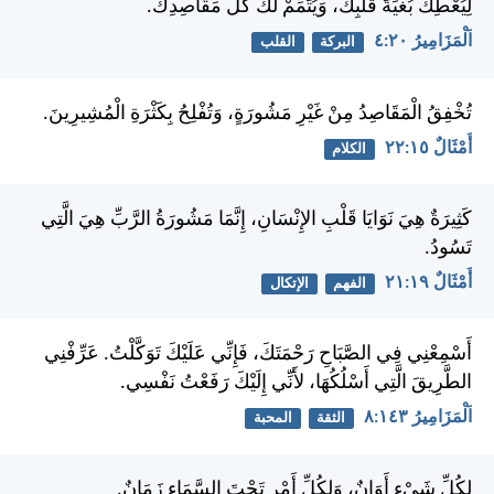
لِيُعْطِكَ بُغْيَةَ قَلْبِكَ، وَيُتَمِّمْ لَكَ كُلَّ مَقَاصِدِكَ.
اَلْمَزَامِيرُ ٢٠:‏٤
البركة
القلب
تُخْفِقُ الْمَقَاصِدُ مِنْ غَيْرِ مَشُورَةٍ، وَتُفْلِحُ بِكَثْرَةِ الْمُشِيرِينَ.
أَمْثَالٌ ١٥:‏٢٢
الكلام
كَثِيرَةٌ هِيَ نَوَايَا قَلْبِ الإِنْسَانِ، إِنَّمَا مَشُورَةُ الرَّبِّ هِيَ الَّتِي
تَسُودُ.
أَمْثَالٌ ١٩:‏٢١
الفهم
الإتكال
أَسْمِعْنِي فِي الصَّبَاحِ رَحْمَتَكَ، فَإِنِّي عَلَيْكَ تَوَكَّلْتُ. عَرِّفْنِي
الطَّرِيقَ الَّتِي أَسْلُكُهَا، لأَنِّي إِلَيْكَ رَفَعْتُ نَفْسِي.
اَلْمَزَامِيرُ ١٤٣:‏٨
الثقة
المحبة
لِكُلِّ شَيْءٍ أَوَانٌ، وَلِكُلِّ أَمْرٍ تَحْتَ السَّمَاءِ زَمَانٌ.