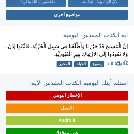
لأَنَّ الرَّبَّ يَهَبُ الْحِكْمَةَ،...
تَفَحَّصْنِي يَا اللهُ وَاعْرِفْ...
مواضيع اخرى
آية الكتاب المقدس اليومية
إِنَّ الْمَسِيحَ قَدْ حَرَّرَنَا وَأَطْلَقَنَا فِي سَبِيلِ الْحُرِّيَّةِ. فَاثْبُتُوا إِذَنْ،
وَلا تَعُودُوا إِلَى الارْتِبَاكِ بِنِيرِ الْعُبُودِيَّةِ.
غَلَاطِيَّةَ ٥:‏١
يسوع
الحياة
المحرر
استلم أيتك اليومية الكتاب المقدس الآية:
الإخطار اليومي
الايميل
Android
على موقعك