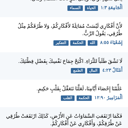
اَلْجَامِعَةِ ٣:‏١
الحياة
السماء
لأَنَّ أَفْكَارِي لَيْسَتْ مُمَاثِلَةً لأَفْكَارِكُمْ، وَلا طُرُقَكُمْ مِثْلُ
طُرُقِي، يَقُولُ الرَّبُّ.
إِشَعْيَاءَ ٥٥:‏٨
الله
الحكمة
التفكير
لَا تَشْقَ طَلَباً للثَّرَاءِ. اكْبَحْ جِمَاحَ نَفْسِكَ بِفَضْلِ فِطْنَتِكَ.
أَمْثَالٌ ٢٣:‏٤
المال
الطمع
عَلِّمْنَا إِحْصَاءَ أَيَّامِنَا، لَعَلَّنَا نَتَعَقَّلُ بِقَلْبٍ حَكِيمٍ.
اَلْمَزَامِيرُ ٩٠:‏١٢
الحكمة
القلب
فَكَمَا ارْتَفَعَتِ السَّمَاوَاتُ عَنِ الأَرْضِ، كَذَلِكَ ارْتَفَعَتْ طُرُقِي
عَنْ طُرُقِكُمْ، وَأَفْكَارِي عَنْ أَفْكَارِكُمْ.