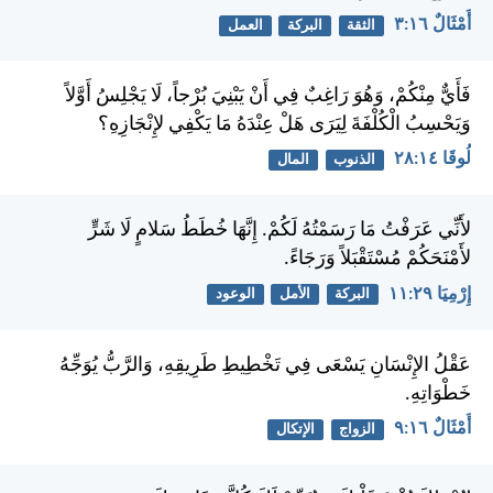
أَمْثَالٌ ١٦:‏٣
الثقة
البركة
العمل
فَأَيٌّ مِنْكُمْ، وَهُوَ رَاغِبٌ فِي أَنْ يَبْنِيَ بُرْجاً، لَا يَجْلِسُ أَوَّلاً
وَيَحْسِبُ الْكُلْفَةَ لِيَرَى هَلْ عِنْدَهُ مَا يَكْفِي لإِنْجَازِهِ؟
لُوقَا ١٤:‏٢٨
الذنوب
المال
لأَنِّي عَرَفْتُ مَا رَسَمْتُهُ لَكُمْ. إِنَّهَا خُطَطُ سَلامٍ لَا شَرٍّ
لأَمْنَحَكُمْ مُسْتَقْبَلاً وَرَجَاءً.
إِرْمِيَا ٢٩:‏١١
البركة
الأمل
الوعود
عَقْلُ الإِنْسَانِ يَسْعَى فِي تَخْطِيطِ طَرِيقِهِ، وَالرَّبُّ يُوَجِّهُ
خَطْوَاتِهِ.
أَمْثَالٌ ١٦:‏٩
الزواج
الإتكال