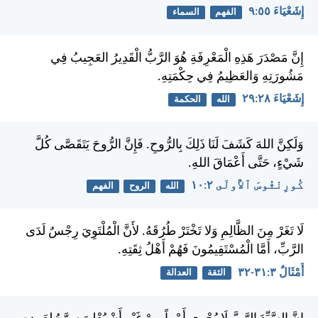
إِشَعْيَاءَ ٥٥:‏٩
الفهم
السماء
إِنَّ مَصْدَرَ هَذِهِ الْمَعْرِفَةِ هُوَ الرَّبُّ الْقَدِيرُ العَجِيبُ فِي
مَشُورَتِهِ وَالعَظِيمُ فِي حِكْمَتِهِ.
إِشَعْيَاءَ ٢٨:‏٢٩
الله
الحكمة
وَلَكِنَّ اللهَ كَشَفَ لَنَا ذَلِكَ بِالرُّوحِ. فَإِنَّ الرُّوحَ يَتَقَصَّى كُلَّ
شَيْءٍ، حَتَّى أَعْمَاقَ اللهِ.
كُورِنْثُوسَ ٱلأُولَى ٢:‏١٠
الله
الروح
الفهم
لَا تَغَرْ مِنَ الظَّالِمِ وَلا تَخْتَرْ طُرُقَهُ. لأَنَّ الْمُلْتَوِيَ رِجْسٌ لَدَى
الرَّبِّ، أَمَّا الْمُسْتَقِيمُونَ فَهُمْ أَهْلُ ثِقَتِهِ.
أَمْثَالٌ ٣:‏٣١-‏٣٢
الثقة
العدالة