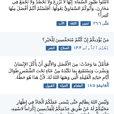
تَأَمَّلُوا طُيُورَ السَّمَاءِ: إِنَّهَا لَا تَزْرَعُ وَلا تَحْصُدُ وَلا تَجْمَعُ فِي
مَخَازِنَ، وَأَبُوكُمُ السَّمَاوِيُّ يَعُولُهَا. أَفَلَسْتُمْ أَنْتُمْ أَفْضَلَ مِنْهَا
كَثِيراً؟
مَتَّى ٦:‏٢٦
ثمين
الثقة
الأب
مَنْ يُؤْذِيكُمْ إِنْ كُنْتُمْ مُتَحَمِّسِينَ لِلْخَيْرِ؟
بُطْرُسَ ٱلْأُولَى ٣:‏١٣
الصلاح
الشر
فَتَأَمَّلْ مَا وَجَدْتُ: مِنَ الأَفْضَلِ وَالأَلْيَقِ أَنْ يَأْكُلَ الإِنْسَانُ
وَيَشْرَبَ وَيَسْتَمْتِعَ بِمَا تَكَبَّدَهُ مِنْ عَنَاءٍ تَحْتَ الشَّمْسِ طَوَالَ
أَيَّامِ حَيَاتِهِ الْقَلِيلَةِ الَّتِي وَهَبَهَا اللهُ لَهُ، لأَنَّ هَذَا هُوَ حَظُّهُ.
اَلْجَامِعَةِ ٥:‏١٨
الطعام
الحياة
القبول
وَلَيْسَ اللهُ بِظَالِمٍ حَتَّى يَنْسَى عَمَلَكُمُ الْجَادَّ فِي إِظْهَارِ
مَحَبَّتِكُمْ لَهُ عَنْ طَرِيقِ خِدْمَتِكُمْ لِلْقِدِّيسِينَ إِكْرَاماً لاسْمِهِ،