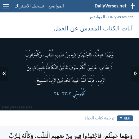
DailyVerses.net
المواضيع
تسجيل الاشتراك
DailyVerses.net
›
المواضيع
آيات الكتاب المقدس عن العمل
»
«
KEH
ترجمة كتاب الحياة
وَمَهْمَا عَمِلْتُمْ، فَاجْتَهِدُوا فِيهِ مِنْ صَمِيمِ الْقَلْبِ، وَكَأَنَّهُ لِلرَّبِّ