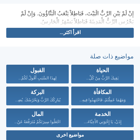
إِنْ لَمْ يَبْنِ الرَّبُّ الْبَيْتَ، فَبَاطِلاً يَتْعَبُ الْبَنَّاؤُونَ. وَإِنْ لَمْ
يَحْرُسِ الرَّبُّ الْمَدِينَةَ فَبَاطِلاً يَسْهَرُ الْحَارِسُ.
اقرأ اكثر...
مواضيع ذات صلة
الحياة
القبول
يَقِيكَ الرَّبُّ مِنْ كُلِّ...
لِهذَا السَّبَبِ أَقُولُ لَكُمْ...
المكافأة
البركة
وَمَهْمَا عَمِلْتُمْ، فَاجْتَهِدُوا فِيهِ...
يُبَارِكُكَ الرَّبُّ وَيَحْرُسُكَ. يُضِيءُ...
الخدمة
المال
إِذَنْ، يَا إِخْوَتِي الأَحِبَّاءَ،...
اجْعَلُوا سِيرَتَكُمْ مُتَرَفِّعَةً عَنْ...
مواضيع اخرى