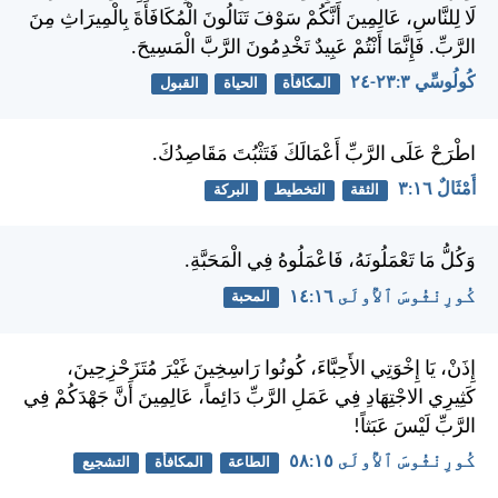
لَا لِلنَّاسِ، عَالِمِينَ أَنَّكُمْ سَوْفَ تَنَالُونَ الْمُكَافَأَةَ بِالْمِيرَاثِ مِنَ
الرَّبِّ. فَإِنَّمَا أَنْتُمْ عَبِيدٌ تَخْدِمُونَ الرَّبَّ الْمَسِيحَ.
كُولُوسِّي ٣:‏٢٣-‏٢٤
المكافأة
الحياة
القبول
اطْرَحْ عَلَى الرَّبِّ أَعْمَالَكَ فَتَثْبُتَ مَقَاصِدُكَ.
أَمْثَالٌ ١٦:‏٣
الثقة
التخطيط
البركة
وَكُلُّ مَا تَعْمَلُونَهُ، فَاعْمَلُوهُ فِي الْمَحَبَّةِ.
كُورِنْثُوسَ ٱلأُولَى ١٦:‏١٤
المحبة
إِذَنْ، يَا إِخْوَتِي الأَحِبَّاءَ، كُونُوا رَاسِخِينَ غَيْرَ مُتَزَحْزِحِينَ،
كَثِيرِي الاجْتِهَادِ فِي عَمَلِ الرَّبِّ دَائِماً، عَالِمِينَ أَنَّ جَهْدَكُمْ فِي
الرَّبِّ لَيْسَ عَبَثاً!
كُورِنْثُوسَ ٱلأُولَى ١٥:‏٥٨
الطاعة
المكافأة
التشجيع