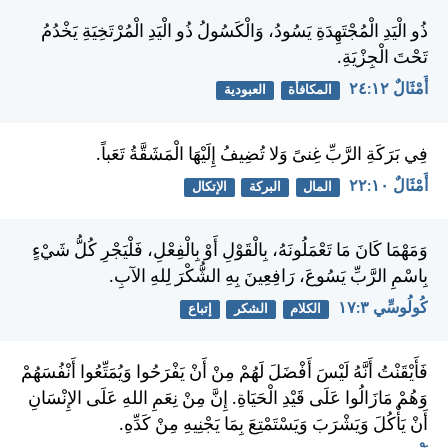
ذُو الْيَدِ الْمُجْتَهِدَةِ يَسُودُ، وَالْكَسُولُ ذُو الْيَدِ الْمُرْتَخِيَةِ يَخْدُمُ
تَحْتَ الْجِزْيَةِ.
أَمْثَالٌ ١٢:‏٢٤
المكافأة
العبودية
فِي بَرَكَةِ الرَّبِّ غِنىً وَلا تُضِيفُ إِلَيْهَا الْمَشَقَّةُ تَعَباً.
أَمْثَالٌ ١٠:‏٢٢
المال
البركة
الإتكال
وَمَهْمَا كَانَ مَا تَعْمَلُونَهُ، بِالْقَوْلِ أَوْ بِالْفِعْلِ، فَلْيَجْرِ كُلُّ شَيْءٍ
بِاسْمِ الرَّبِّ يَسُوعَ، رَافِعِينَ بِهِ الشُّكْرَ لِلهِ الآبِ.
كُولُوسِّي ٣:‏١٧
الكلام
الشكر
إتباع
فَأَيْقَنْتُ أَنَّهُ لَيْسَ أَفْضَلَ لَهُمْ مِنْ أَنْ يَفْرَحُوا وَيُمَتِّعُوا أَنْفُسَهُمْ
وَهُمْ مَازَالُوا عَلَى قَيْدِ الْحَيَاةِ. إِنَّ مِنْ نِعَمِ اللهِ عَلَى الإِنْسَانِ
أَنْ يَأْكُلَ وَيَشْرَبَ وَيَسْتَمْتِعَ بِمَا يَجْنِيهِ مِنْ كَدِّهِ.