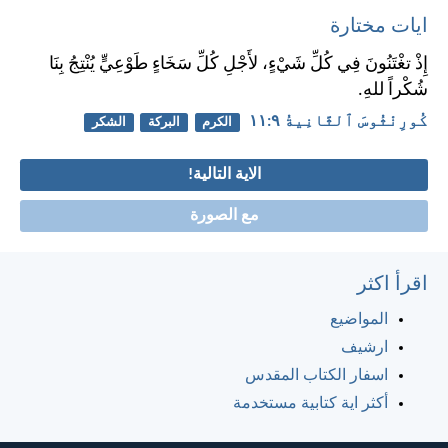
ايات مختارة
إِذْ تغْتَنُونَ فِي كُلِّ شَيْءٍ، لأَجْلِ كُلِّ سَخَاءٍ طَوْعِيٍّ يُنْتِجُ بِنَا
شُكْراً للهِ.
كُورِنْثُوسَ ٱلثَّانِيةُ ٩:‏١١
الكرم
البركة
الشكر
الاية التالية!
مع الصورة
اقرأ اكثر
المواضيع
ارشيف
اسفار الكتاب المقدس
أكثر اية كتابية مستخدمة