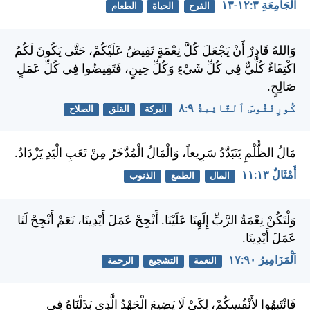
اَلْجَامِعَةِ ٣:‏١٢-‏١٣
الفرح
الحياة
الطعام
وَاللهُ قَادِرٌ أَنْ يَجْعَلَ كُلَّ نِعْمَةٍ تَفِيضُ عَلَيْكُمْ، حَتَّى يَكُونَ لَكُمُ
اكْتِفَاءٌ كُلِّيٌّ فِي كُلِّ شَيْءٍ وَكُلِّ حِينٍ، فَتَفِيضُوا فِي كُلِّ عَمَلٍ
صَالِحٍ.
كُورِنْثُوسَ ٱلثَّانِيةُ ٩:‏٨
البركة
القلق
الصلاح
مَالُ الظُّلْمِ يَتَبَدَّدُ سَرِيعاً، وَالْمَالُ الْمُدَّخَرُ مِنْ تَعَبِ الْيَدِ يَزْدَادُ.
أَمْثَالٌ ١٣:‏١١
المال
الطمع
الذنوب
وَلْتَكُنْ نِعْمَةُ الرَّبِّ إِلَهِنَا عَلَيْنَا. أَنْجِحْ عَمَلَ أَيْدِينَا، نَعَمْ أَنْجِحْ لَنَا
عَمَلَ أَيْدِينَا.
اَلْمَزَامِيرُ ٩٠:‏١٧
النعمة
التشجيع
الرحمة
فَانْتَبِهُوا لأَنْفُسِكُمْ، لِكَيْ لَا يَضِيعَ الْجَهْدُ الَّذِي بَذَلْنَاهُ فِي