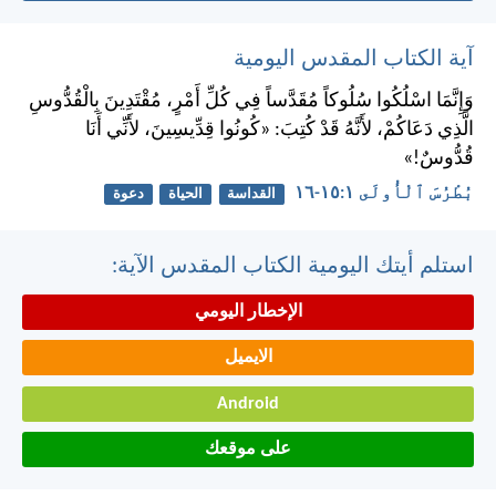
آية الكتاب المقدس اليومية
وَإِنَّمَا اسْلُكُوا سُلُوكاً مُقَدَّساً فِي كُلِّ أَمْرٍ، مُقْتَدِينَ بِالْقُدُّوسِ
الَّذِي دَعَاكُمْ، لأَنَّهُ قَدْ كُتِبَ: «كُونُوا قِدِّيسِينَ، لأَنِّي أَنَا
قُدُّوسٌ!»
بُطْرُسَ ٱلْأُولَى ١:‏١٥-‏١٦
القداسة
الحياة
دعوة
استلم أيتك اليومية الكتاب المقدس الآية:
الإخطار اليومي
الايميل
Android
على موقعك