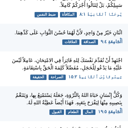
سَبِيلِكُمْ، بَلْ لِتَنَالُوا أَجْرَكُمْ كَامِلاً.
يُوحَنَّا ٱلثَّانِيَةُ ١:‏٨
المكافأة
ضبط النفس
اثْنَانِ خَيْرٌ مِنْ وَاحِدٍ، لأَنَّ لَهُمَا حُسْنَ الثَّوَابِ عَلَى كَدِّهِمَا.
اَلْجَامِعَةِ ٤:‏٩
الصداقة
العلاقات
اجْتَهِدْ أَنْ تُقَدِّمَ نَفْسَكَ لِلهِ فَائِزاً فِي الامْتِحَانِ، عَامِلاً لَيْسَ
عَلَيْهِ مَا يَدْعُو لِلْخَجَلِ، مُفَصِّلاً كَلِمَةَ الْحَقِّ بِاسْتِقَامَةٍ.
تِيمُوثَاوُسَ ٱلثَّانِيةُ ٢:‏١٥
الصراحة
الحقيقة
وَكُلُّ إِنْسَانٍ حَبَاهُ اللهُ بِالثَّرْوَةِ، جَعَلَهُ يَسْتَمْتِعُ بِها، وَيَتَنَعَّمُ
بِنَصِيبِهِ مِنْهَا لِيَفْرَحَ بِتَعَبِهِ. فَهَذَا أَيْضاً عَطِيَّةُ اللهِ لَهُ.
اَلْجَامِعَةِ ٥:‏١٩
المال
الطعام
القبول