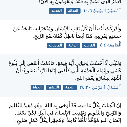
الأَمْرُ الَّذِي قُمْتُمْ بِهِ قَبْلاً، وَتَقُومُونَ بِهِ الآنَ!
ٱلْعِبْرَانِيِّينَ ٦:‏١٠
العدالة
الخدمة
وَأَدْرَكْتُ أَيْضاً أَنَّ كُلَّ تَعَبِ الإِنْسَانِ وَمُنْجَزَاتِهِ، نَاتِجَةٌ عَنْ
حَسَدِهِ لِقَرِيبِهِ. هَذَا أَيْضاً بَاطِلٌ كَمُلاحَقَةِ الرِّيحِ.
اَلْجَامِعَةِ ٤:‏٤
القريب
الرغبة
الماديات
وَلكِنِّي لَا أَحْسُبُ لِحَيَاتِي أَيَّةَ قِيمَةٍ، مَادُمْتُ أَسْعَى إِلَى بُلُوغِ
غَايَتِي وَإِتْمَامِ الْخِدْمَةِ الَّتِي كَلَّفَنِي إِيَّاهَا الرَّبُّ يَسُوعُ: أَنْ
أَشْهَدَ بِبِشَارَةِ نِعْمَةِ اللهِ.
أَعْمَالُ ٱلرُّسُلِ ٢٠:‏٢٤
النعمة
التبشير
الحياة
إِنَّ الْكِتَابَ بِكُلِّ مَا فِيهِ، قَدْ أَوْحَى بِهِ اللهُ؛ وَهُوَ مُفِيدٌ لِلتَّعْلِيمِ
وَالتَّوْبِيخِ وَالتَّقْوِيمِ وَتَهْذِيبِ الإِنْسَانِ فِي الْبِرِّ، لِكَيْ يَجْعَلَ
إِنْسَانَ اللهِ مُؤَهَّلاً تَأَهُّلاً كَامِلاً، وَمُجَهَّزاً لِكُلِّ عَمَلٍ صَالِحٍ.