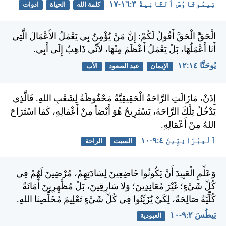
تِيمُوثَاوُسَ ٱلثَّانِيةُ ٣:‏١٦-‏١٧
كلمة الله
الحياة
ادوات
الْحَقَّ الْحَقَّ أَقُولُ لَكُمْ: إِنَّ مَنْ يُؤْمِنُ بِي يَعْمَلُ الأَعْمَالَ الَّتِي
أَنَا أَعْمَلُهَا، بَلْ يَعْمَلُ أَعْظَمَ مِنْهَا، لأَنِّي ذَاهِبٌ إِلَى أَبِي.
يُوحَنَّا ١٤:‏١٢
الإيمان
عيد الصعود
الأب
إِذَنْ، مَازَالَتِ الرَّاحَةُ الْحَقِيقِيَّةُ مَحْفُوظَةً لِشَعْبِ اللهِ. فَالَّذِي
يَدْخُلُ تِلْكَ الرَّاحَةَ، يَسْتَرِيحُ هُوَ أَيْضاً مِنْ أَعْمَالِهِ، كَمَا اسْتَرَاحَ
اللهُ مِنْ أَعْمَالِهِ.
ٱلْعِبْرَانِيِّينَ ٤:‏٩-‏١٠
السبت
الراحة
وَعَلِّمِ الْعَبِيدَ أَنْ يَكُونُوا خَاضِعِينَ لِسَادَتِهِمْ، مُرْضِينَ لَهُمْ فِي
كُلِّ شَيْءٍ؛ غَيْرَ مُعَانِدِينَ؛ وَلا سَارِقِينَ، بَلْ مُظْهِرِينَ أَمَانَةً
كُلِّيَّةً صَالِحَةً، لِكَيْ يُزَيِّنُوا فِي كُلِّ شَيْءٍ تَعْلِيمَ مُخَلِّصِنَا اللهِ.
تِيطُسَ ٢:‏٩-‏١٠
العبودية