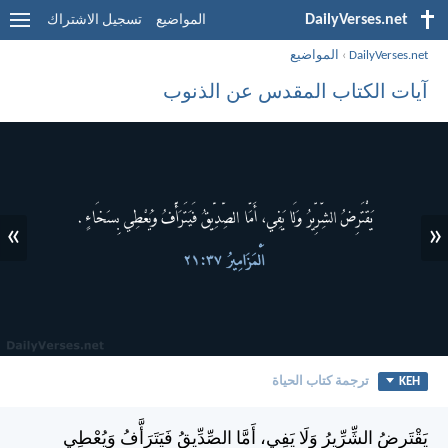
DailyVerses.net
المواضيع
تسجيل الاشتراك
DailyVerses.net
›
المواضيع
آيات الكتاب المقدس عن الذنوب
»
«
KEH
ترجمة كتاب الحياة
يَقْتَرِضُ الشِّرِّيرُ وَلَا يَفِي، أَمَّا الصِّدِّيقُ فَيَتَرَأَّفُ وَيُعْطِي