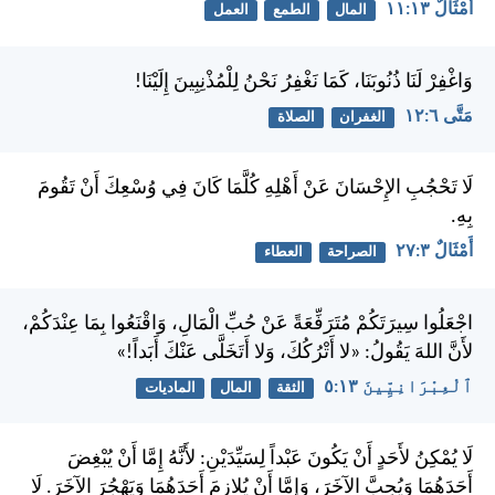
أَمْثَالٌ ١٣:‏١١
المال
الطمع
العمل
وَاغْفِرْ لَنَا ذُنُوبَنَا، كَمَا نَغْفِرُ نَحْنُ لِلْمُذْنِبِينَ إِلَيْنَا!
مَتَّى ٦:‏١٢
الغفران
الصلاة
لَا تَحْجُبِ الإِحْسَانَ عَنْ أَهْلِهِ كُلَّمَا كَانَ فِي وُسْعِكَ أَنْ تَقُومَ
بِهِ.
أَمْثَالٌ ٣:‏٢٧
الصراحة
العطاء
اجْعَلُوا سِيرَتَكُمْ مُتَرَفِّعَةً عَنْ حُبِّ الْمَالِ، وَاقْنَعُوا بِمَا عِنْدَكُمْ،
لأَنَّ اللهَ يَقُولُ: «لا أَتْرُكُكَ، وَلا أَتَخَلَّى عَنْكَ أَبَداً!»
ٱلْعِبْرَانِيِّينَ ١٣:‏٥
الثقة
المال
الماديات
لَا يُمْكِنُ لأَحَدٍ أَنْ يَكُونَ عَبْداً لِسَيِّدَيْنِ: لأَنَّهُ إِمَّا أَنْ يُبْغِضَ
أَحَدَهُمَا وَيُحِبَّ الآخَرَ، وَإِمَّا أَنْ يُلازِمَ أَحَدَهُمَا وَيَهْجُرَ الآخَرَ. لَا