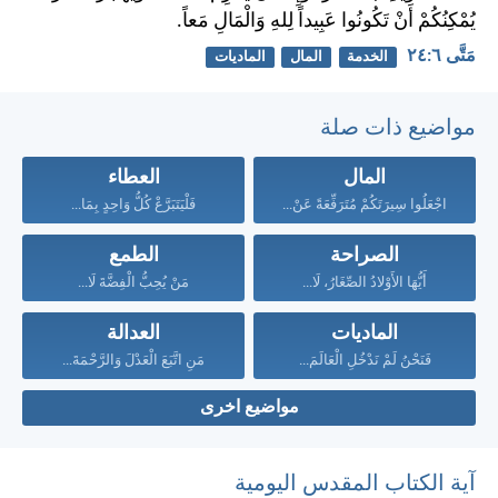
يُمْكِنُكُمْ أَنْ تَكُونُوا عَبِيداً لِلهِ وَالْمَالِ مَعاً.
مَتَّى ٦:‏٢٤
الخدمة
المال
الماديات
مواضيع ذات صلة
المال
العطاء
اجْعَلُوا سِيرَتَكُمْ مُتَرَفِّعَةً عَنْ...
فَلْيَتَبَرَّعْ كُلُّ وَاحِدٍ بِمَا...
الصراحة
الطمع
أَيُّهَا الأَوْلادُ الصِّغَارُ، لَا...
مَنْ يُحِبُّ الْفِضَّةَ لَا...
الماديات
العدالة
فَنَحْنُ لَمْ نَدْخُلِ الْعَالَمَ...
مَنِ اتَّبَعَ الْعَدْلَ وَالرَّحْمَةَ...
مواضيع اخرى
آية الكتاب المقدس اليومية