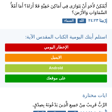
أَيُمْكِنُ لأَحَدٍ أَنْ يَتَوَارَى فِي أَمَاكِنَ خَفِيَّةٍ فَلا أَرَاهُ؟ أَمَا أَمْلأُ
السَّمَاوَاتِ وَالأَرْضَ؟
إِرْمِيَا ٢٣:‏٢٤
الله
السماء
استلم أيتك اليومية الكتاب المقدس الآية:
الإخطار اليومي
الايميل
Android
على موقعك
ايات مختارة
الرَّبُّ قَرِيبٌ مِنْ جَمِيعِ الَّذِينَ يَدْعُونَهُ بِصِدْقٍ.