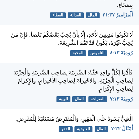
بِسَخَاءٍ.
اَلْمَزَامِيرُ ٣٧:‏٢١
المال
العدالة
العطاء
لَا تَكُونُوا مَدِينِينَ لأَحَدٍ، إِلّا بِأَنْ يُحِبَّ بَعْضُكُمْ بَعْضاً. فَإِنَّ مَنْ
يُحِبُّ غَيْرَهُ، يَكُونُ قَدْ تَمَّمَ الشَّرِيعَةَ.
رُومِيَةَ ١٣:‏٨
الناموس
المحبة
فَأَدُّوا لِكُلِّ وَاحِدٍ حَقَّهُ: الضَّرِيبَةَ لِصَاحِبِ الضَّرِيبَةِ وَالْجِزْيَةَ
لِصَاحِبِ الْجِزْيَةِ، وَالاحْتِرَامَ لِصَاحِبِ الاحْتِرَامِ، وَالإِكْرَامَ
لِصَاحِبِ الإِكْرَامِ.
رُومِيَةَ ١٣:‏٧
الصراحة
المال
الهيبة
الْغَنِيُّ يَسُودُ عَلَى الْفَقِيرِ، وَالْمُقْتَرِضُ مُسْتَعْبَدٌ لِلْمُقْرِضِ.
أَمْثَالٌ ٢٢:‏٧
المال
العبودية
الفقر