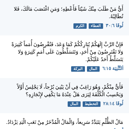
أَيُّ مَنْ طَلَبَ مِنْكَ شَيْئاً فَأَعْطِهِ؛ وَمَنِ اغْتَصَبَ مَالَكَ، فَلا
تُطَالِبْهُ.
لُوقَا ٦:‏٣٠
العطاء
الكرم
فَإِنَّ الرَّبَّ إِلَهَكُمْ يُبَارِكُكُمْ كَمَا وَعَدَ، فَتُقْرِضُونَ أُمَماً كَثِيرَةً
وَلا تَقْتَرِضُونَ مِنْ أَحَدٍ، وَتَتَسَلَّطُونَ عَلَى أُمَمٍ كَثِيرَةٍ وَلا
يَتَسَلَّطُ أَحَدٌ عَلَيْكُمْ.
اَلتَّثْنِيَة ١٥:‏٦
المال
البركة
فَأَيٌّ مِنْكُمْ، وَهُوَ رَاغِبٌ فِي أَنْ يَبْنِيَ بُرْجاً، لَا يَجْلِسُ أَوَّلاً
وَيَحْسِبُ الْكُلْفَةَ لِيَرَى هَلْ عِنْدَهُ مَا يَكْفِي لإِنْجَازِهِ؟
لُوقَا ١٤:‏٢٨
التخطيط
المال
مَالُ الظُّلْمِ يَتَبَدَّدُ سَرِيعاً، وَالْمَالُ الْمُدَّخَرُ مِنْ تَعَبِ الْيَدِ يَزْدَادُ.