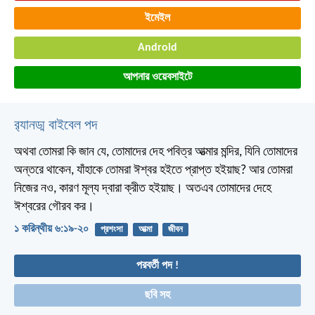
ইমেইল
Android
আপনার ওয়েবসাইটে
র‌্যানড্ম বাইবেল পদ
অথবা তোমরা কি জান যে, তোমাদের দেহ পবিত্র আত্মার মন্দির, যিনি তোমাদের
অন্তরে থাকেন, যাঁহাকে তোমরা ঈশ্বর হইতে প্রাপ্ত হইয়াছ? আর তোমরা
নিজের নও, কারণ মূল্য দ্বারা ক্রীত হইয়াছ। অতএব তোমাদের দেহে
ঈশ্বরের গৌরব কর।
১ করিন্থীয় ৬:১৯-২০
প্রশংসা
আত্মা
জীবন
পরবর্তী পদ !
ছবি সহ