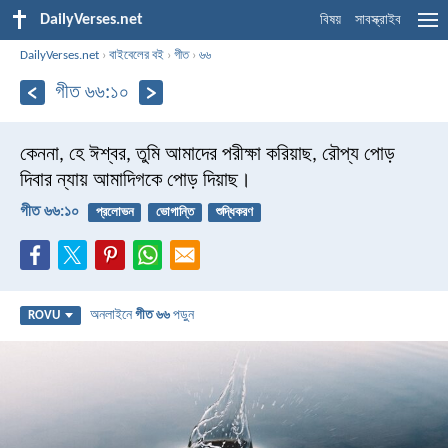
DailyVerses.net
বিষয়
সাবস্ক্রাইব
DailyVerses.net
›
বাইবেলের বই
›
গীত
›
৬৬
গীত ৬৬:১০
কেননা, হে ঈশ্বর, তুমি আমাদের পরীক্ষা করিয়াছ,
রৌপ্য পোড়
দিবার ন্যায় আমাদিগকে পোড় দিয়াছ।
গীত ৬৬:১০
প্রলোভন
ভোগান্তি
শুদ্ধিকরণ
অনলাইনে
গীত ৬৬
পড়ুন
ROVU