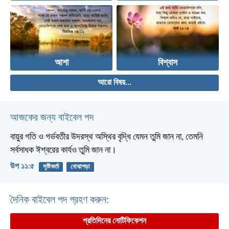
আশা
বিশ্বাস
আরো বিষয়...
আজকের জন্য বাইবেল পদ
বায়ুর গতি ও গর্ভবতীর উদরস্থ অস্থির বৃদ্ধি যেমন তুমি জান না, তেমনি
সর্বসাধক ঈশ্বরের কার্যও তুমি জান না।
উপ ১১:৫
সৃষ্টিকর্তা
বোঝাপড়া
দৈনিক বাইবেল পদ গ্রহণ করুন:
প্রতিদিনের নোটিফিকেশন