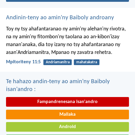
Andinin-teny ao amin'ny Baiboly androany
Toy ny tsy ahafantaranao ny amin'ny alehan'ny rivotra,
na ny amin'ny fitombon'ny taolana ao an-kibon'izay
manan'anaka, dia toy izany no tsy ahafantaranao ny
asan'Andriamanitra, Mpanao ny zavatra rehetra.
Mpitoriteny 11:5
Andriamanitra
mahatakatra
Te hahazo andin-teny ao amin'ny Baiboly
isan'andro :
Fampandrenesana isan'andro
Mailaka
Android