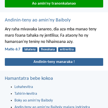
Ao amin'ny tranonkalanao
Andinin-teny ao amin'ny Baiboly
Ary raha mivavaka ianareo, dia aza mba manao teny
maro foana tahaka ny jentilisa; Fa ataony ho ny
hamaroan'ny teniny no hihainoana azy.
Matio 6:7
lahateny
fivavahana
eritreritra
Andinin-teny manaraka !
Hamantatra bebe kokoa
Lohahevitra
Tahirin-kevitra
Boky ao amin'ny Baiboly
Andin-teny ao amin'ny Baiboly malaza indrindra