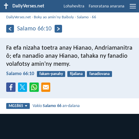
DailyVerses.net
Lohahevitra
Fanoratana anarana
DailyVerses.net
›
Boky ao amin'ny Baiboly
›
Salamo
›
66
Salamo 66:10
Fa efa nizaha toetra anay Hianao, Andriamanitra
ô;
efa nanadio anay Hianao, tahaka ny fanadio
volafotsy amin'ny memy.
Salamo 66:10
fakam-panahy
fijaliana
fanadiovana
Vakio
Salamo 66
an-dalana
MG1865