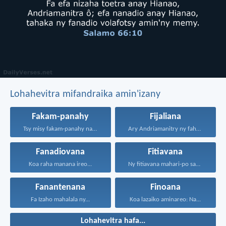
Lohahevitra mifandraika amin'izany
Fakam-panahy
Fijaliana
Tsy misy fakam-panahy nahazo...
Ary Andriamanitry ny fahasoavana...
Fanadiovana
Fitiavana
Koa raha manana ireo...
Ny fitiavana mahari-po sady...
Fanantenana
Finoana
Fa Izaho mahalala ny...
Koa lazaiko aminareo: Na...
Lohahevitra hafa...