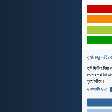
র‌্যানড্ম বাই
তুমি ফিরিয়া গিয়া
তোমার প্রার্থনা 
গৃহে উঠিবে।
২ রাজাবলি ২০:৫