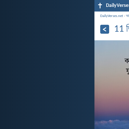
DailyVerse
DailyVerses.net
›
আর
11 ড