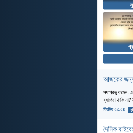
সু
প্
আজকের জন্য
সদাপ্রভু কহেন, এ
ব্যাপিয়া থাকি না
যিরমিয় ২৩:২৪
সৃষ
দৈনিক বাইবে