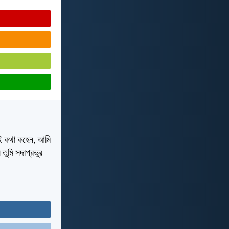
 এই কথা কহেন, আমি
তুমি সদাপ্রভুর