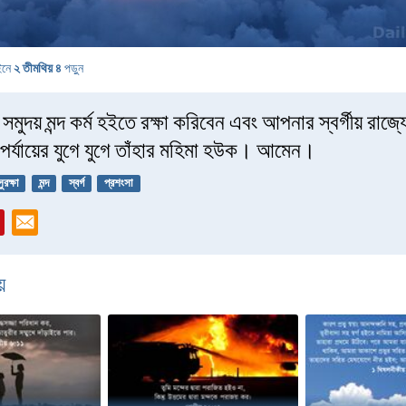
ইনে
২ তীমথিয় ৪
পড়ুন
মুদয় মন্দ কর্ম হইতে রক্ষা করিবেন এবং আপনার স্বর্গীয় রাজ্যে
পর্যায়ের যুগে যুগে তাঁহার মহিমা হউক। আমেন।
সুরক্ষা
মন্দ
স্বর্গ
প্রশংসা
়