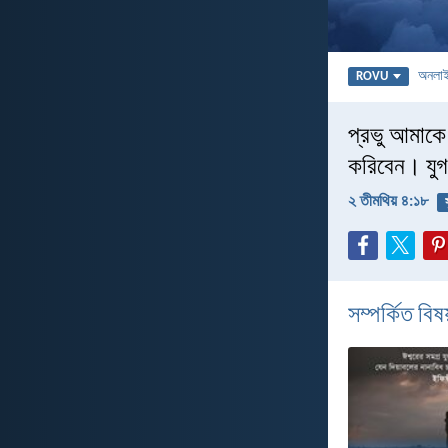
অনলা
ROVU
প্রভু আমাকে স
করিবেন। যুগ
২ তীমথিয় ৪:১৮
সম্পর্কিত বিষয