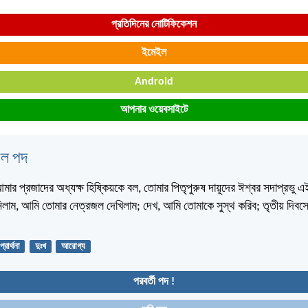
প্রতিদিনের নোটিফিকেশন
ইমেইল
Android
আপনার ওয়েবসাইটে
বেল পদ
 আমার প্রজাদের অধ্যক্ষ হিষ্কিয়কে বল, তোমার পিতৃপুরুষ দায়ূদের ঈশ্বর সদাপ্রভু
শুনিলাম, আমি তোমার নেত্রজল দেখিলাম; দেখ, আমি তোমাকে সুস্থ করিব; তৃতীয় দিবসে 
প্রার্থনা
দুঃখ
আরোগ্য
পরবর্তী পদ !