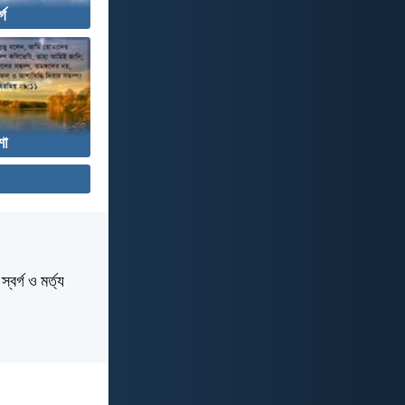
্গ
া
বর্গ ও মর্ত্য