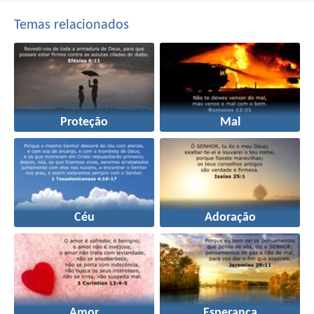
Temas relacionados
Proteção
Mal
Céu
Adoração
Amor
Esperança