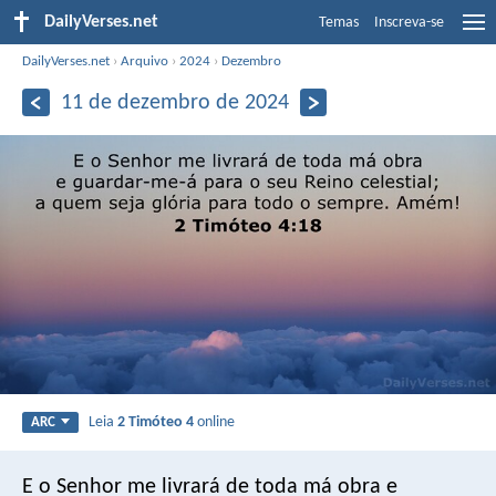
DailyVerses.net
Temas
Inscreva-se
DailyVerses.net
›
Arquivo
›
2024
›
Dezembro
11 de dezembro de 2024
Leia
2 Timóteo 4
online
ARC
E o Senhor me livrará de toda má obra e