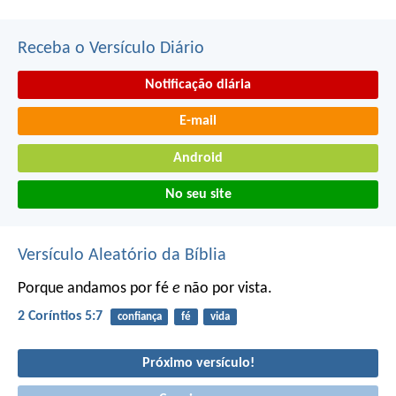
Receba o Versículo Diário
Notificação diária
E-mail
Android
No seu site
Versículo Aleatório da Bíblia
Porque andamos por fé
e
não por vista.
2 Coríntios 5:7
confiança
fé
vida
Próximo versículo!