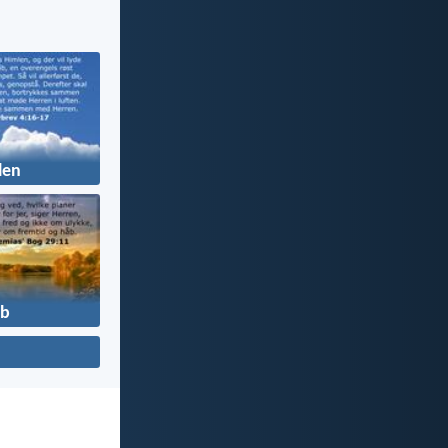
len
b