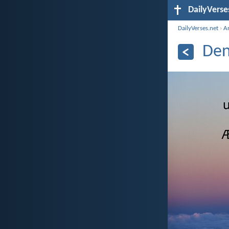
DailyVerse
DailyVerses.net
›
A
Den