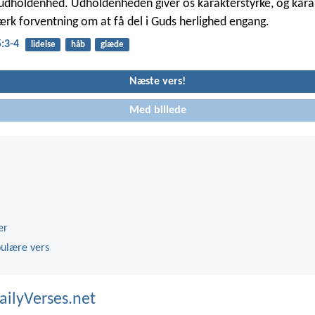
 udholdenhed. Udholdenheden giver os karakterstyrke, og kara
tærk forventning om at få del i Guds herlighed engang.
:3-4
lidelse
håb
glæde
Næste vers!
Med billede
er
ulære vers
ailyVerses.net