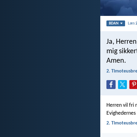
Læs
BDAN
Ja, Herren
mig sikker
Amen.
2. Timoteusbre
Herren vil fri
Evighedernes
2. Timoteusbre