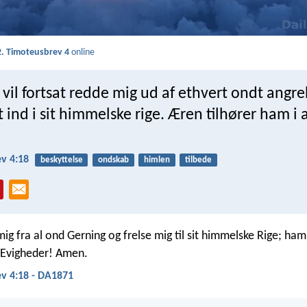
2. Timoteusbrev 4
online
 vil fortsat redde mig ud af ethvert ondt angre
t ind i sit himmelske rige. Æren tilhører ham i 
v 4:18
beskyttelse
ondskab
himlen
tilbede
 mig fra al ond Gerning og frelse mig til sit himmelske Rige; ha
 Evigheder! Amen.
v 4:18 - DA1871