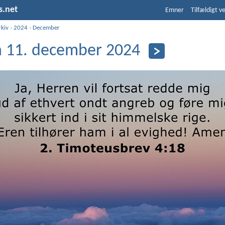
s.net
Emner
Tilfældigt v
rkiv
›
2024
›
December
 11. december 2024