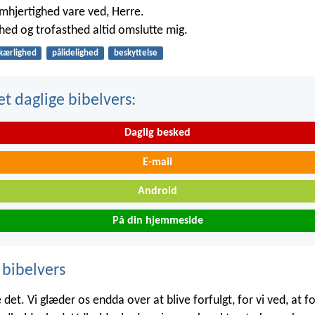
mhjertighed vare ved, Herre.
hed og trofasthed altid omslutte mig.
kærlighed
pålidelighed
beskyttelse
t daglige bibelvers:
Daglig besked
E-mail
Android
På din hjemmeside
 bibelvers
det. Vi glæder os endda over at blive forfulgt, for vi ved, at f