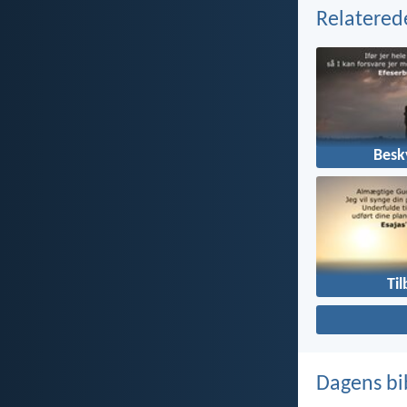
Relatered
Besk
Ti
Dagens bi