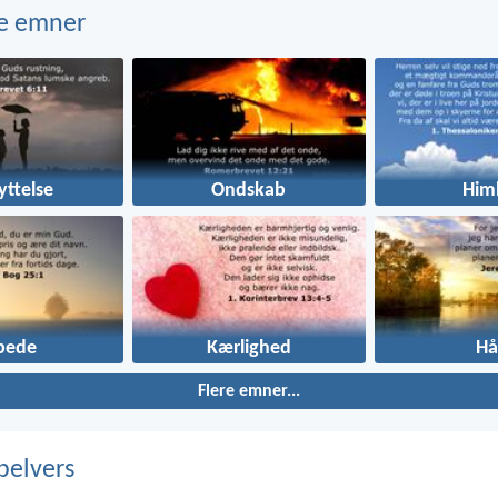
e emner
yttelse
Ondskab
Him
lbede
Kærlighed
Hå
Flere emner...
belvers