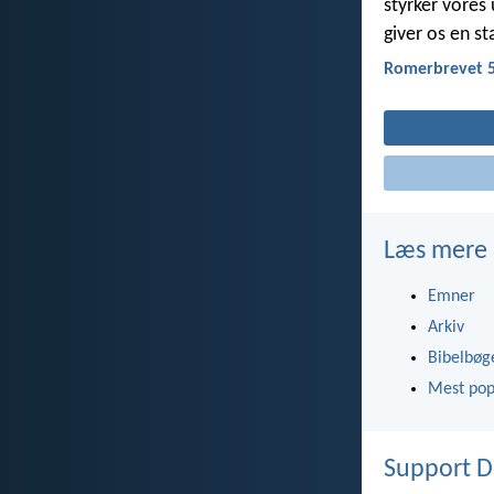
styrker vores
giver os en s
Romerbrevet 5
Læs mere
Emner
Arkiv
Bibelbøg
Mest pop
Support D