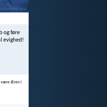
b og føre
al evighed!
m være Æren i