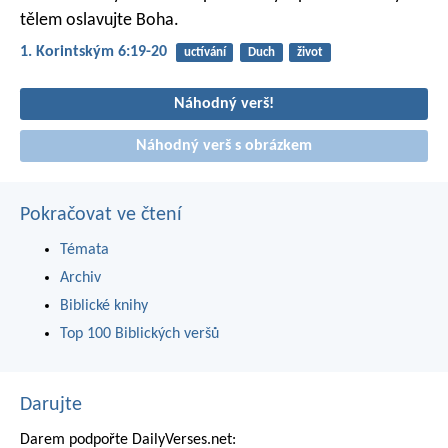
tělem oslavujte Boha.
1. Korintským 6:19-20
uctívání
Duch
život
Náhodný verš!
Náhodný verš s obrázkem
Pokračovat ve čtení
Témata
Archiv
Biblické knihy
Top 100 Biblických veršů
Darujte
Darem podpořte DailyVerses.net: