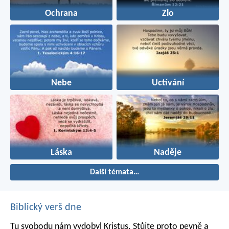
Ochrana
Zlo
Nebe
Uctívání
Láska
Naděje
Další témata…
Biblický verš dne
Tu svobodu nám vydobyl Kristus. Stůjte proto pevně a