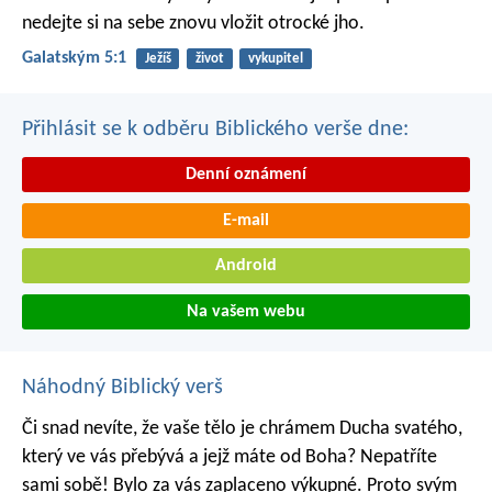
nedejte si na sebe znovu vložit otrocké jho.
Galatským 5:1
Ježíš
život
vykupitel
Přihlásit se k odběru Biblického verše dne:
Denní oznámení
E-mail
Android
Na vašem webu
Náhodný Biblický verš
Či snad nevíte, že vaše tělo je chrámem Ducha svatého,
který ve vás přebývá a jejž máte od Boha? Nepatříte
sami sobě! Bylo za vás zaplaceno výkupné. Proto svým