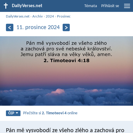
DailyVerses.net
Témata
Přihlásit se
DailyVerses.net
›
Archiv
›
2024
›
Prosinec
11. prosince 2024
Přečtěte si
2. Timoteovi 4
online
ČEP
Pán mě vysvobodí ze všeho zlého a zachová pro