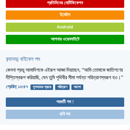
প্রতিদিনের নোটিফিকেশন
ইমেইল
Android
আপনার ওয়েবসাইটে
র‌্যানড্ম বাইবেল পদ
কেননা প্রভু আমাদিগকে এইরূপ আজ্ঞা দিয়াছেন,
‘‘আমি তোমাকে জাতিগণের
দীপ্তিস্বরূপ করিয়াছি,
যেন তুমি পৃথিবীর সীমা পর্যন্ত পরিত্রাণস্বরূপ হও।”
প্রেরিত্‌ ১৩:৪৭
সুসমাচার প্রচার
পরিত্রাণ
আলো
পরবর্তী পদ !
ছবি সহ