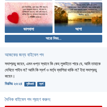
ভালবাসা
আশা
আরো বিষয়...
আজকের জন্য বাইবেল পদ
সদাপ্রভু কহেন, এমন গুপ্ত স্থানে কি কেহ লুকাইতে পারে যে, আমি তাহাকে
দেখিতে পাইব না? আমি কি স্বর্গ ও মর্ত্য ব্যাপিয়া থাকি না? ইহা সদাপ্রভু
কহেন।
যিরমিয় ২৩:২৪
সৃষ্টিকর্তা
স্বর্গ
দৈনিক বাইবেল পদ গ্রহণ করুন: