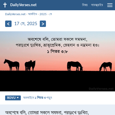
DailyVerses.net
বিষয়
সাবস্ক্রাইব
DailyVerses.net
›
আর্কাইভ
›
2025
›
মে
17 মে, 2025
অনলাইনে
১ পিতর ৩
পড়ুন
ROVU
অবশেষে বলি, তোমরা সকলে সমমনা, পরদুঃখে দুঃখিত,