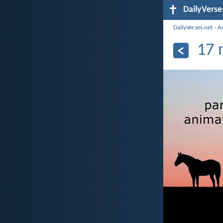
DailyVerse
DailyVerses.net
›
A
17 