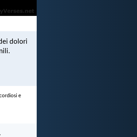
dei dolori
ili.
cordiosi e
,