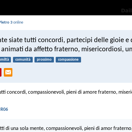
Pietro 3
online
te siate tutti concordi, partecipi delle gioie e 
, animati da affetto fraterno, misericordiosi, um
umiltà
comunità
prossimo
compassione
tutti concordi, compassionevoli, pieni di amore fraterno, miseri
 NR06
utti di una sola mente, compassionevoli, pieni di amor fraterno