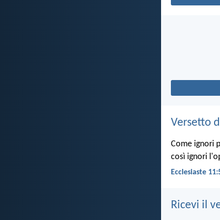
Versetto d
Come ignori pe
così ignori l'
Ecclesiaste 11:
Ricevi il v