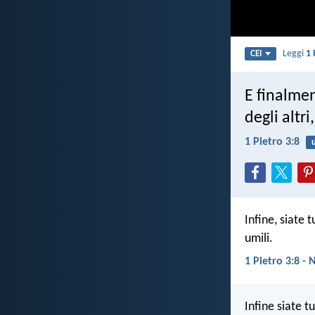
Leggi
1 
CEI
E finalmen
degli altri
1 Pietro 3:8
Infine, siate 
umili.
1 Pietro 3:8 -
Infine siate t