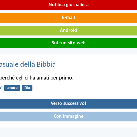
Notifica giornaliera
E-mail
Android
Sul tuo sito web
asuale della Bibbia
erché egli ci ha amati per primo.
9
amore
Dio
Verso successivo!
Con immagine