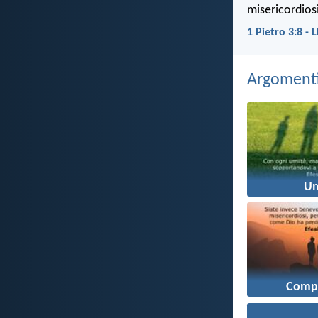
misericordios
1 Pietro 3:8 - 
Argomenti 
Um
Comp