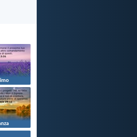
simo
anza