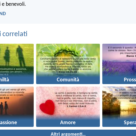
i e benevoli.
LND
correlati
iltà
Comunità
Pros
assione
Amore
Sper
Altri argomenti…