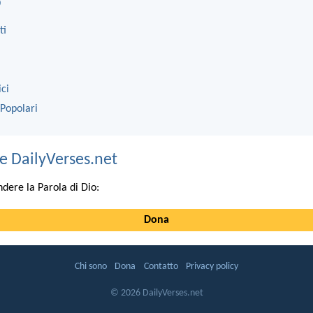
o
ti
ici
 Popolari
e DailyVerses.net
ndere la Parola di Dio:
Dona
Chi sono
Dona
Contatto
Privacy policy
© 2026 DailyVerses.net