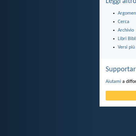
Leggi altr
Argomen
Cerca
Archivio
Libri Bibl
Versi più
Supportar
Aiutami
a diffo