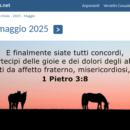
s.net
Argomenti
Versetto Casual
rchivio
›
2025
›
Maggio
maggio 2025