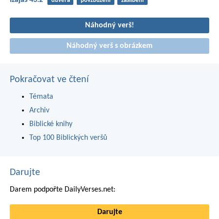
Izajáš 43:2
důvěra
povzbuzení
zaslíbení
Náhodný verš!
Náhodný verš s obrázkem
Pokračovat ve čtení
Témata
Archiv
Biblické knihy
Top 100 Biblických veršů
Darujte
Darem podpořte DailyVerses.net:
Darujte