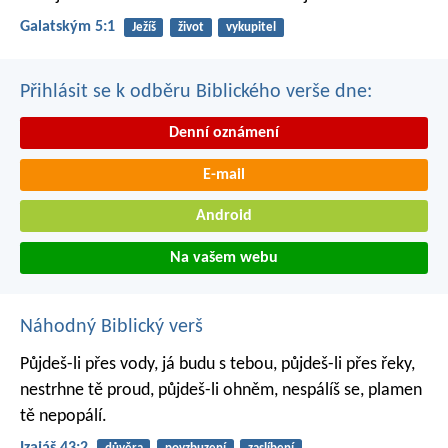
Galatským 5:1
Ježíš
život
vykupitel
Přihlásit se k odběru Biblického verše dne:
Denní oznámení
E-mail
Android
Na vašem webu
Náhodný Biblický verš
Půjdeš-li přes vody, já budu s tebou,
půjdeš-li přes řeky,
nestrhne tě proud,
půjdeš-li ohněm, nespálíš se,
plamen
tě nepopálí.