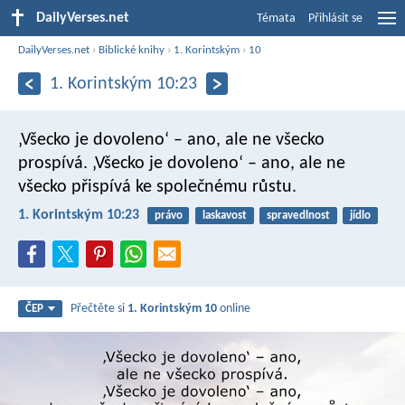
DailyVerses.net
Témata
Přihlásit se
DailyVerses.net
›
Biblické knihy
›
1. Korintským
›
10
1. Korintským 10:23
‚Všecko je dovoleno‘ – ano, ale ne všecko
prospívá. ‚Všecko je dovoleno‘ – ano, ale ne
všecko přispívá ke společnému růstu.
1. Korintským 10:23
právo
laskavost
spravedlnost
jídlo
Přečtěte si
1. Korintským 10
online
ČEP