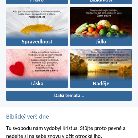
Právo
Laskavost
Spravedlnost
Jídlo
Láska
Naděje
Další témata…
Biblický verš dne
Tu svobodu nám vydobyl Kristus. Stůjte proto pevně a
nedejte si na sebe znovu vložit otrocké jho.