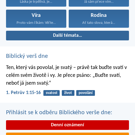
Láska je trpělivá, je...
Já sám přece vím...
Víra
Rodina
Proto vám říkám: Věřte...
Ať tato slova, která...
Další témata…
Biblický verš dne
Ten, který vás povolal, je svatý – právě tak buďte svatí v
celém svém životě i vy. Je přece psáno: „Buďte svatí,
neboť já jsem svatý.“
1. Petrův 1:15-16
svatost
život
povolání
Přihlásit se k odběru Biblického verše dne:
Denní oznámení