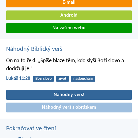
E-mail
Android
Na vašem webu
Náhodný Biblický verš
On na to řekl: „Spíše blaze těm, kdo slyší Boží slovo a
dodržují je.“
Lukáš 11:28
Boží slovo
život
naslouchání
Náhodný verš!
Náhodný verš s obrázkem
Pokračovat ve čtení