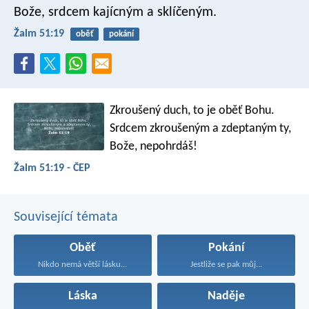
Bože, srdcem kajícným a sklíčeným.
Žalm 51:19
oběť
pokání
Zkroušený duch, to je oběť Bohu.
Srdcem zkroušeným a zdeptaným ty,
Bože, nepohrdáš!
Žalm 51:19 - ČEP
Související témata
Oběť
Pokání
Nikdo nemá větší lásku...
Jestliže se pak můj...
Láska
Naděje