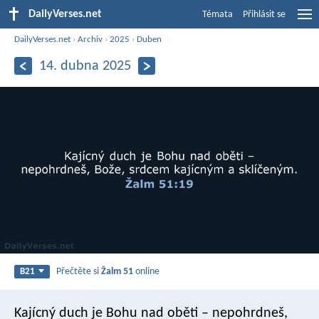
DailyVerses.net
Témata
Přihlásit se
DailyVerses.net
›
Archiv
›
2025
›
Duben
14. dubna 2025
Přečtěte si
Žalm 51
online
B21
Kajícný duch je Bohu nad oběti –
nepohrdneš,