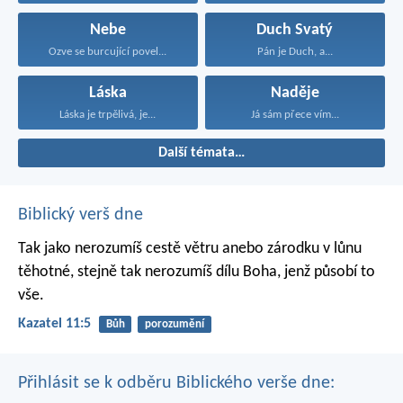
Nebe
Duch Svatý
Ozve se burcující povel...
Pán je Duch, a...
Láska
Naděje
Láska je trpělivá, je...
Já sám přece vím...
Další témata…
Biblický verš dne
Tak jako nerozumíš cestě větru
anebo zárodku v lůnu
těhotné,
stejně tak nerozumíš dílu Boha,
jenž působí to
vše.
Kazatel 11:5
Bůh
porozumění
Přihlásit se k odběru Biblického verše dne: