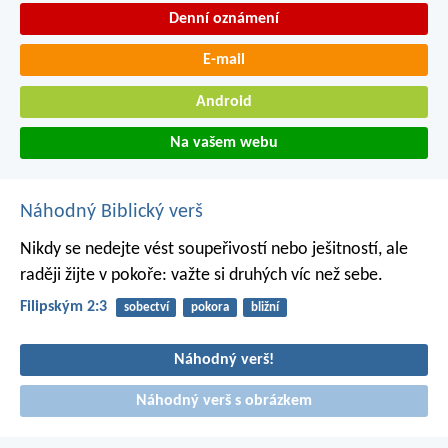
Denní oznámení
E-mail
Android
Na vašem webu
Náhodný Biblický verš
Nikdy se nedejte vést soupeřivostí nebo ješitností, ale
raději žijte v pokoře: važte si druhých víc než sebe.
Filipským 2:3
sobectví
pokora
bližní
Náhodný verš!
Náhodný verš s obrázkem