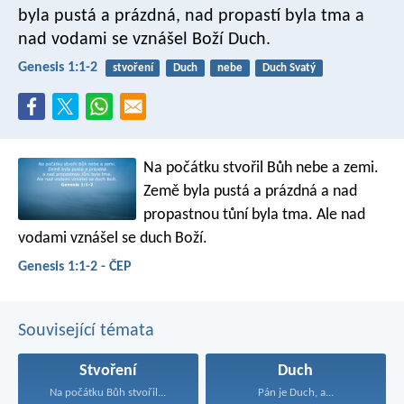
byla pustá a prázdná, nad propastí byla tma a
nad vodami se vznášel Boží Duch.
Genesis 1:1-2
stvoření
Duch
nebe
Duch Svatý
Na počátku stvořil Bůh nebe a zemi.
Země byla pustá a prázdná a nad
propastnou tůní byla tma. Ale nad
vodami vznášel se duch Boží.
Genesis 1:1-2 - ČEP
Související témata
Stvoření
Duch
Na počátku Bůh stvořil...
Pán je Duch, a...