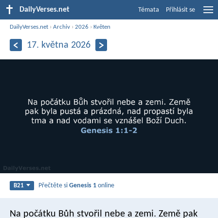
DailyVerses.net
Témata
Přihlásit se
DailyVerses.net
›
Archiv
›
2026
›
Květen
17. května 2026
Přečtěte si
Genesis 1
online
B21
Na počátku Bůh stvořil nebe a zemi. Země pak