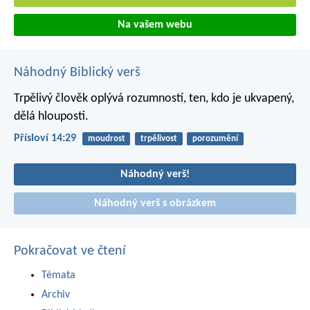
Na vašem webu
Náhodný Biblický verš
Trpělivý člověk oplývá rozumností,
ten, kdo je ukvapený,
dělá hlouposti.
Přísloví 14:29
moudrost
trpělivost
porozumění
Náhodný verš!
Náhodný verš s obrázkem
Pokračovat ve čtení
Témata
Archiv