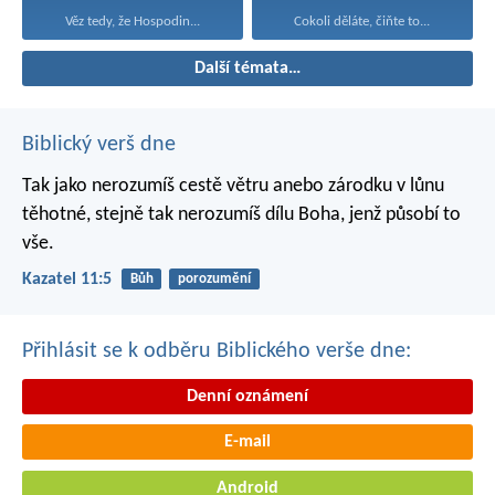
Věz tedy, že Hospodin...
Cokoli děláte, čiňte to...
Další témata…
Biblický verš dne
Tak jako nerozumíš cestě větru
anebo zárodku v lůnu
těhotné,
stejně tak nerozumíš dílu Boha,
jenž působí to
vše.
Kazatel 11:5
Bůh
porozumění
Přihlásit se k odběru Biblického verše dne:
Denní oznámení
E-mail
Android