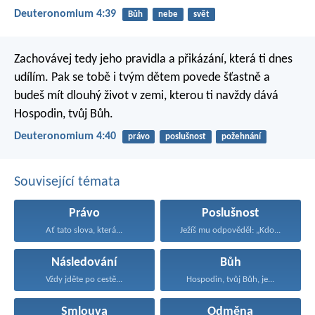
Deuteronomium 4:39
Bůh
nebe
svět
Zachovávej tedy jeho pravidla a přikázání, která ti dnes
udílím. Pak se tobě i tvým dětem povede šťastně a
budeš mít dlouhý život v zemi, kterou ti navždy dává
Hospodin, tvůj Bůh.
Deuteronomium 4:40
právo
poslušnost
požehnání
Související témata
Právo
Poslušnost
Ať tato slova, která...
Ježíš mu odpověděl: „Kdo...
Následování
Bůh
Vždy jděte po cestě...
Hospodin, tvůj Bůh, je...
Smlouva
Odměna