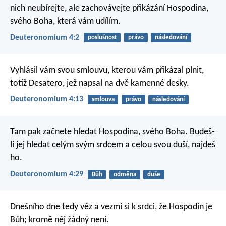
nich neubírejte, ale zachovávejte přikázání Hospodina,
svého Boha, která vám udílím.
Deuteronomium 4:2
poslušnost
právo
následování
Vyhlásil vám svou smlouvu, kterou vám přikázal plnit,
totiž Desatero, jež napsal na dvě kamenné desky.
Deuteronomium 4:13
smlouva
právo
následování
Tam pak začnete hledat Hospodina, svého Boha. Budeš-
li jej hledat celým svým srdcem a celou svou duší, najdeš
ho.
Deuteronomium 4:29
Bůh
odměna
duše
Dnešního dne tedy věz a vezmi si k srdci, že Hospodin je
Bůh; kromě něj žádný není.