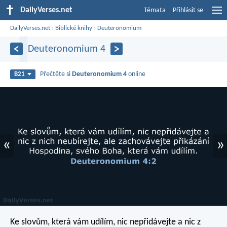
DailyVerses.net
Témata
Přihlásit se
DailyVerses.net
›
Biblické knihy
›
Deuteronomium
Deuteronomium 4
Přečtěte si
Deuteronomium 4
online
B21
«
»
Ke slovům, která vám udílím, nic nepřidávejte a nic z