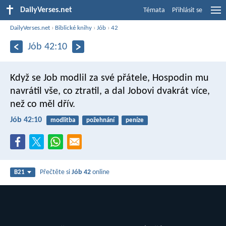
DailyVerses.net
Témata
Přihlásit se
DailyVerses.net
›
Biblické knihy
›
Jób
›
42
Jób 42:10
Když se Job modlil za své přátele, Hospodin mu
navrátil vše, co ztratil, a dal Jobovi dvakrát více,
než co měl dřív.
Jób 42:10
modlitba
požehnání
peníze
Přečtěte si
Jób 42
online
B21