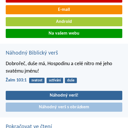
E-mail
Android
Na vašem webu
Náhodný Biblický verš
Dobrořeč, duše má, Hospodinu
a celé nitro mé jeho
svatému jménu!
Žalm 103:1
svatost
uctívání
duše
Náhodný verš!
Náhodný verš s obrázkem
Pokračovat ve čtení