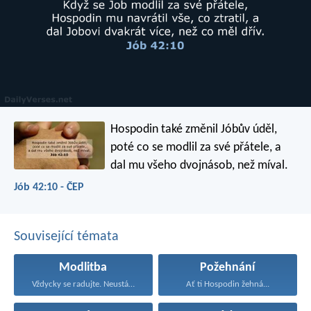
Hospodin také změnil Jóbův úděl,
poté co se modlil za své přátele, a
dal mu všeho dvojnásob, než míval.
Jób 42:10 - ČEP
Související témata
Modlitba
Požehnání
Vždycky se radujte. Neustále...
Ať ti Hospodin žehná...