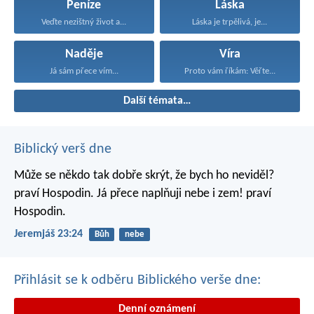
Peníze
Láska
Veďte nezištný život a...
Láska je trpělivá, je...
Naděje
Víra
Já sám přece vím...
Proto vám říkám: Věřte...
Další témata…
Biblický verš dne
Může se někdo tak dobře skrýt,
že bych ho neviděl?
praví Hospodin.
Já přece naplňuji nebe i zem!
praví
Hospodin.
Jeremjáš 23:24
Bůh
nebe
Přihlásit se k odběru Biblického verše dne:
Denní oznámení