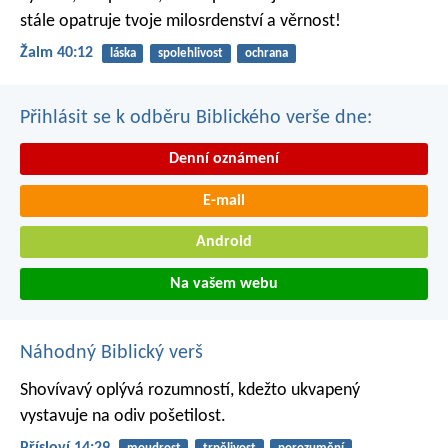
stále opatruje tvoje milosrdenství a věrnost!
Žalm 40:12
láska
spolehlivost
ochrana
Přihlásit se k odběru Biblického verše dne:
Denní oznámení
E-mail
Android
Na vašem webu
Náhodný Biblický verš
Shovívavý oplývá rozumností,
kdežto ukvapený
vystavuje na odiv pošetilost.