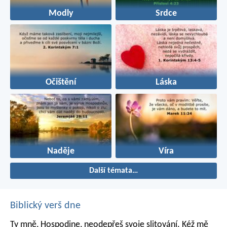
Modly
Srdce
Očištění
Láska
Naděje
Víra
Další témata…
Biblický verš dne
Ty mně, Hospodine, neodepřeš svoje slitování.
Kéž mě