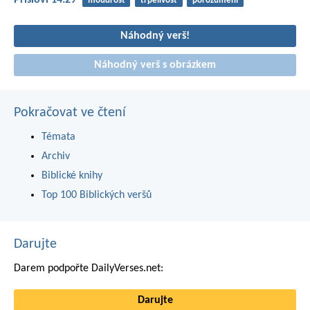
Přísloví 14:29
moudrost
trpělivost
porozumění
Náhodný verš!
Náhodný verš s obrázkem
Pokračovat ve čtení
Témata
Archiv
Biblické knihy
Top 100 Biblických veršů
Darujte
Darem podpořte DailyVerses.net:
Darujte