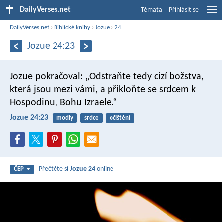
DailyVerses.net
Témata
Přihlásit se
DailyVerses.net
›
Biblické knihy
›
Jozue
›
24
Jozue 24:23
Jozue pokračoval: „Odstraňte tedy cizí božstva,
která jsou mezi vámi, a přikloňte se srdcem k
Hospodinu, Bohu Izraele.“
Jozue 24:23
modly
srdce
očištění
Přečtěte si
Jozue 24
online
ČEP