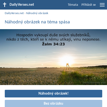
DailyVerses.net
Témata
Přihlásit se
DailyVerses.net
›
Náhodný obrázek
Náhodný obrázek na téma spása
Náhodný obrázek!
Bez obrázku