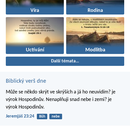
Víra
Rodina
Uctívání
Modlitba
Další témata…
Biblický verš dne
Může se někdo skrýt ve skrýších
a já ho neuvidím? je
výrok Hospodinův.
Nenaplňuji snad nebe i zemi? je
výrok Hospodinův.
Jeremjáš 23:24
Bůh
nebe