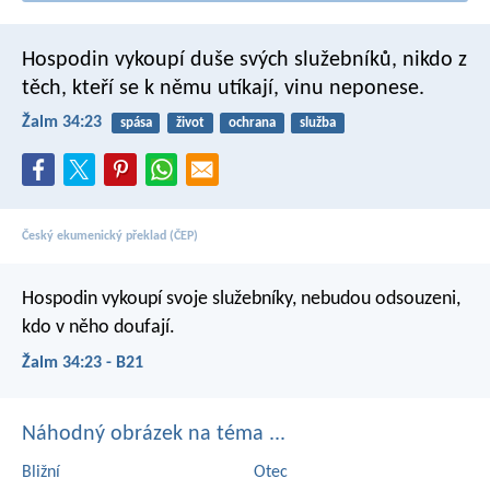
Hospodin vykoupí duše svých služebníků,
nikdo z
těch, kteří se k němu utíkají, vinu neponese.
Žalm 34:23
spása
život
ochrana
služba
Český ekumenický překlad (ČEP)
Hospodin vykoupí svoje služebníky,
nebudou odsouzeni,
kdo v něho doufají.
Žalm 34:23 - B21
Náhodný obrázek na téma ...
Bližní
Otec