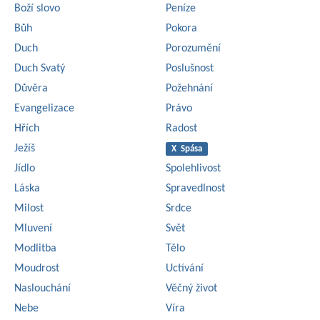
Boží slovo
Peníze
Bůh
Pokora
Duch
Porozumění
Duch Svatý
Poslušnost
Důvěra
Požehnání
Evangelizace
Právo
Hřích
Radost
Ježíš
X Spása
Jídlo
Spolehlivost
Láska
Spravedlnost
Milost
Srdce
Mluvení
Svět
Modlitba
Tělo
Moudrost
Uctívání
Naslouchání
Věčný život
Nebe
Víra