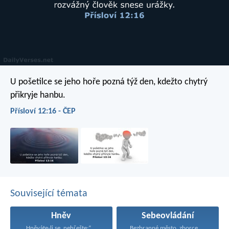
U pošetilce se jeho hoře pozná týž den,
kdežto chytrý
přikryje hanbu.
Přísloví 12:16 - ČEP
Související témata
Hněv
Sebeovládání
„Hněváte-li se, nehřešte;“ zkroťte...
Bezbranné město, zborcená hradba...