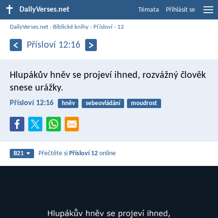
DailyVerses.net
Témata
Přihlásit se
DailyVerses.net
›
Biblické knihy
›
Přísloví
›
12
Přísloví 12:16
Hlupákův hněv se projeví ihned,
rozvážný člověk
snese urážky.
Přísloví 12:16
hněv
sebeovládání
moudrost
Přečtěte si
Přísloví 12
online
B21