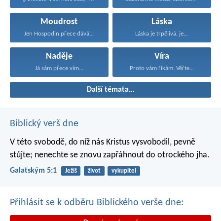
Moudrost
Láska
Jen Hospodin přece dává...
Láska je trpělivá, je...
Naděje
Víra
Já sám přece vím...
Proto vám říkám: Věřte...
Další témata…
Biblický verš dne
V této svobodě, do níž nás Kristus vysvobodil, pevně
stůjte; nenechte se znovu zapřáhnout do otrockého jha.
Galatským 5:1
Ježíš
život
vykupitel
Přihlásit se k odběru Biblického verše dne: