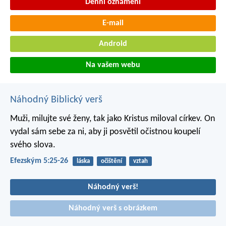
Denní oznámení
E-mail
Android
Na vašem webu
Náhodný Biblický verš
Muži, milujte své ženy, tak jako Kristus miloval církev. On
vydal sám sebe za ni, aby ji posvětil očistnou koupelí
svého slova.
Efezským 5:25-26
láska
očištění
vztah
Náhodný verš!
Náhodný verš s obrázkem