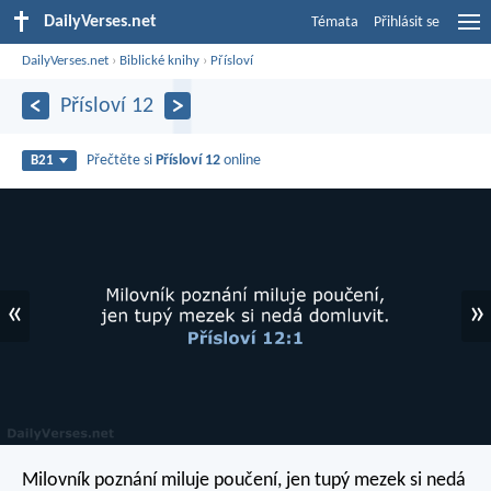
DailyVerses.net
Témata
Přihlásit se
DailyVerses.net
›
Biblické knihy
›
Přísloví
Přísloví 12
Přečtěte si
Přísloví 12
online
B21
«
»
Milovník poznání miluje poučení,
jen tupý mezek si nedá