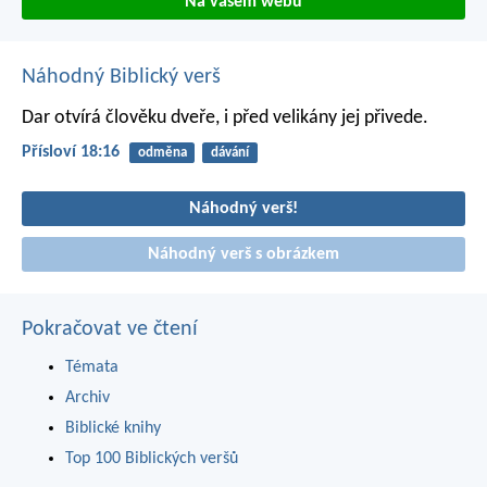
Na vašem webu
Náhodný Biblický verš
Dar otvírá člověku dveře,
i před velikány jej přivede.
Přísloví 18:16
odměna
dávání
Náhodný verš!
Náhodný verš s obrázkem
Pokračovat ve čtení
Témata
Archiv
Biblické knihy
Top 100 Biblických veršů