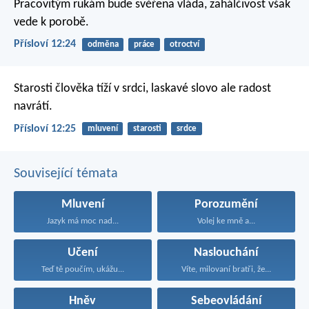
Pracovitým rukám bude svěřena vláda,
zahálčivost však
vede k porobě.
Přísloví 12:24
odměna
práce
otroctví
Starosti člověka tíží v srdci,
laskavé slovo ale radost
navrátí.
Přísloví 12:25
mluvení
starosti
srdce
Související témata
Mluvení
Porozumění
Jazyk má moc nad...
Volej ke mně a...
Učení
Naslouchání
Teď tě poučím, ukážu...
Víte, milovaní bratři, že...
Hněv
Sebeovládání