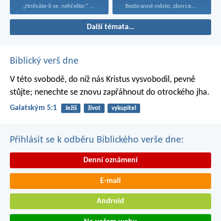
„Hněváte-li se, nehřešte;“ zkroťte...
Bezbranné město, zborcená hradba...
Další témata…
Biblický verš dne
V této svobodě, do níž nás Kristus vysvobodil, pevně
stůjte; nenechte se znovu zapřáhnout do otrockého jha.
Galatským 5:1
Ježíš
život
vykupitel
Přihlásit se k odběru Biblického verše dne:
Denní oznámení
E-mail
Android