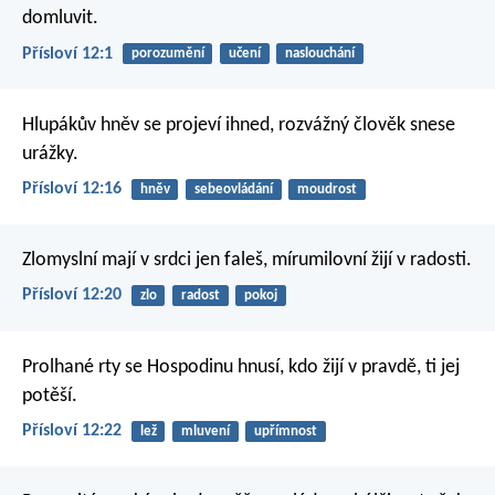
domluvit.
Přísloví 12:1
porozumění
učení
naslouchání
Hlupákův hněv se projeví ihned,
rozvážný člověk snese
urážky.
Přísloví 12:16
hněv
sebeovládání
moudrost
Zlomyslní mají v srdci jen faleš,
mírumilovní žijí v radosti.
Přísloví 12:20
zlo
radost
pokoj
Prolhané rty se Hospodinu hnusí,
kdo žijí v pravdě, ti jej
potěší.
Přísloví 12:22
lež
mluvení
upřímnost