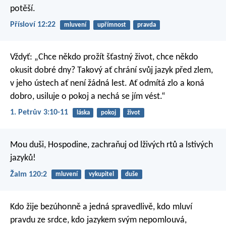
potěší.
Přísloví 12:22
mluvení
upřímnost
pravda
Vždyť:
„Chce někdo prožít šťastný život,
chce někdo
okusit dobré dny?
Takový ať chrání svůj jazyk před zlem,
v jeho ústech ať není žádná lest.
Ať odmítá zlo a koná
dobro,
usiluje o pokoj a nechá se jím vést.“
1. Petrův 3:10-11
láska
pokoj
život
Mou duši, Hospodine, zachraňuj
od lživých rtů a lstivých
jazyků!
Žalm 120:2
mluvení
vykupitel
duše
Kdo žije bezúhonně a jedná spravedlivě,
kdo mluví
pravdu ze srdce,
kdo jazykem svým nepomlouvá,