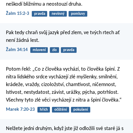
neškodí bližnímu a neostouzí druha.
Žalm 15:2-3
pravda
nevinný
pomluvy
Pak tedy chraň svůj jazyk před zlem,
ve tvých rtech ať
není žádná lest.
Žalm 34:14
mluvení
zlo
pravda
Potom řekl: „Co z člověka vychází, to člověka špiní. Z
nitra lidského srdce vycházejí zlé myšlenky, smilnění,
krádeže, vraždy, cizoložství, chamtivost, ničemnost,
lstivost, nestydatost, závist, urážky, pýcha, potrhlost.
Všechny tyto zlé věci vycházejí z nitra a špiní člověka.“
Marek 7:20-23
hřích
očištění
pokušení
Nelžete jedni druhým, když jste již odložili své staré já s