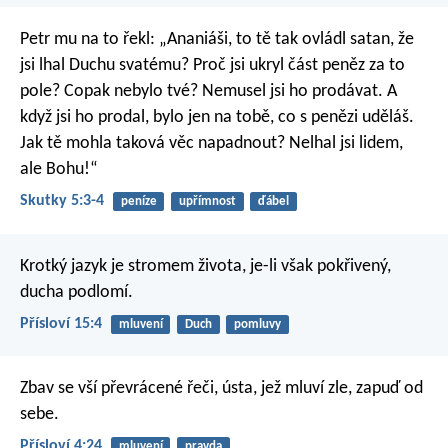
Petr mu na to řekl: „Ananiáši, to tě tak ovládl satan, že
jsi lhal Duchu svatému? Proč jsi ukryl část peněz za to
pole? Copak nebylo tvé? Nemusel jsi ho prodávat. A
když jsi ho prodal, bylo jen na tobě, co s penězi uděláš.
Jak tě mohla taková věc napadnout? Nelhal jsi lidem,
ale Bohu!“
Skutky 5:3-4
peníze
upřímnost
ďábel
Krotký jazyk je stromem života,
je-li však pokřivený,
ducha podlomí.
Přísloví 15:4
mluvení
Duch
pomluvy
Zbav se vší převrácené řeči,
ústa, jež mluví zle, zapuď od
sebe.
Přísloví 4:24
mluvení
pravda