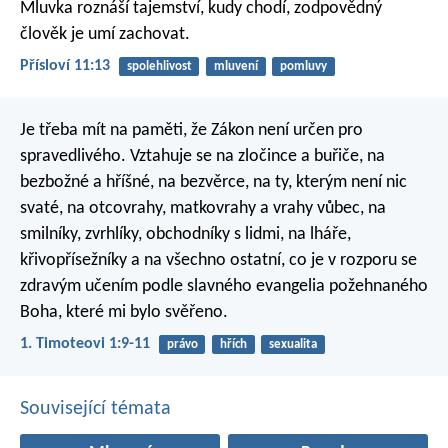
Mluvka roznáší tajemství, kudy chodí,
zodpovědný
člověk je umí zachovat.
Přísloví 11:13
spolehlivost
mluvení
pomluvy
Je třeba mít na paměti, že Zákon není určen pro
spravedlivého. Vztahuje se na zločince a buřiče, na
bezbožné a hříšné, na bezvěrce, na ty, kterým není nic
svaté, na otcovrahy, matkovrahy a vrahy vůbec, na
smilníky, zvrhlíky, obchodníky s lidmi, na lháře,
křivopřísežníky a na všechno ostatní, co je v rozporu se
zdravým učením podle slavného evangelia požehnaného
Boha, které mi bylo svěřeno.
1. Timoteovi 1:9-11
právo
hřích
sexualita
Související témata