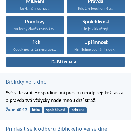
Mluvení
Pravda
Jazyk má moc nad...
Kdo žije bezúhonně a...
Pomluvy
Spolehlivost
Zvrácený člověk rozsívá sváry...
Pán je však věrný...
Hřích
Upřímnost
Copak nevíte, že nespravedliví...
Nemilujme pouhými slovy, drazí...
Další témata…
Biblický verš dne
Své slitování, Hospodine,
mi prosím neodpírej;
kéž láska
a pravda tvá
vždycky nade mnou drží stráž!
Žalm 40:12
láska
spolehlivost
ochrana
Přihlásit se k odběru Biblického verše dne: