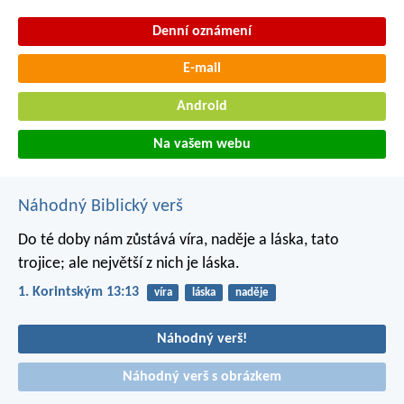
Denní oznámení
E-mail
Android
Na vašem webu
Náhodný Biblický verš
Do té doby nám zůstává víra, naděje a láska, tato
trojice; ale největší z nich je láska.
1. Korintským 13:13
víra
láska
naděje
Náhodný verš!
Náhodný verš s obrázkem