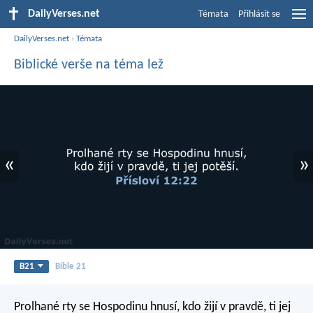
DailyVerses.net
Témata
Přihlásit se
DailyVerses.net
›
Témata
Biblické verše na téma lež
«
»
B21
Bible 21
Prolhané rty se Hospodinu hnusí,
kdo žijí v pravdě, ti jej