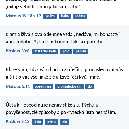
‚miluj svého bližního jako sám sebe.‘
Matouš 19:18b-19
právo
láska
rodina
Klam a lživá slova ode mne vzdal,
nedávej mi bohatství
ani chudobu.
Syť mě pokrmem tak, jak potřebuji.
Přísloví 30:8
materialismus
jídlo
peníze
Blaze vám, když vám budou zlořečit a pronásledovat vás
a šířit o vás všelijaké zlé a lživé řeči kvůli mně.
Matouš 5:11
požehnání
pronásledování
zlo
Úcta k Hospodinu je nenávist ke zlu.
Pýchu a
povýšenost, zlé způsoby
a pokrytecká ústa nesnáším.
Přísloví 8:13
úcta
pýcha
zlo