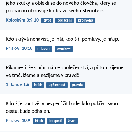
jeho skutky a oblékli se do nového člověka, který se
poznáním obnovuje k obrazu svého Stvořitele.
Koloským 3:9-10
život
obrácení
proměna
Kdo skrývá nenávist, je lhář,
kdo šíří pomluvy, je hňup.
Přísloví 10:18
mluvení
pomluvy
Říkáme-li, že s ním máme společenství, a přitom žijeme
ve tmě, lžeme a nežijeme v pravdě.
1. Janův 1:6
hřích
upřímnost
pravda
Kdo žije poctivě, v bezpečí žít bude,
kdo pokřivil svou
cestu, bude odhalen.
Přísloví 10:9
hřích
bezpečí
život