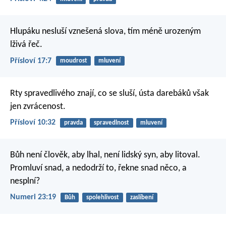
Hlupáku nesluší vznešená slova,
tím méně urozeným
lživá řeč.
Přísloví 17:7
moudrost
mluvení
Rty spravedlivého znají, co se sluší,
ústa darebáků však
jen zvrácenost.
Přísloví 10:32
pravda
spravedlnost
mluvení
Bůh není člověk, aby lhal,
není lidský syn, aby litoval.
Promluví snad, a nedodrží to,
řekne snad něco, a
nesplní?
Numeri 23:19
Bůh
spolehlivost
zaslíbení