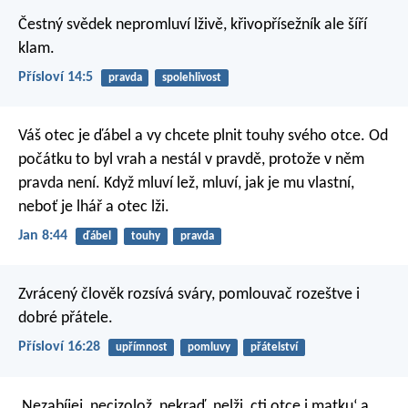
Čestný svědek nepromluví lživě,
křivopřísežník ale šíří
klam.
Přísloví 14:5
pravda
spolehlivost
Váš otec je ďábel a vy chcete plnit touhy svého otce. Od
počátku to byl vrah a nestál v pravdě, protože v něm
pravda není. Když mluví lež, mluví, jak je mu vlastní,
neboť je lhář a otec lži.
Jan 8:44
ďábel
touhy
pravda
Zvrácený člověk rozsívá sváry,
pomlouvač rozeštve i
dobré přátele.
Přísloví 16:28
upřímnost
pomluvy
přátelství
‚Nezabíjej, necizolož, nekraď, nelži, cti otce i matku‘ a