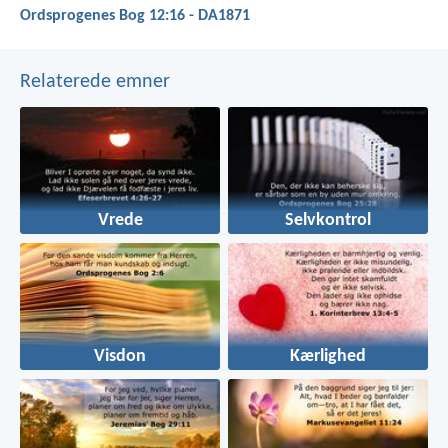
Ordsprogenes Bog 12:16 - DA1871
Relaterede emner
Vrede
Selvkontrol
Visdon
Kærlighed