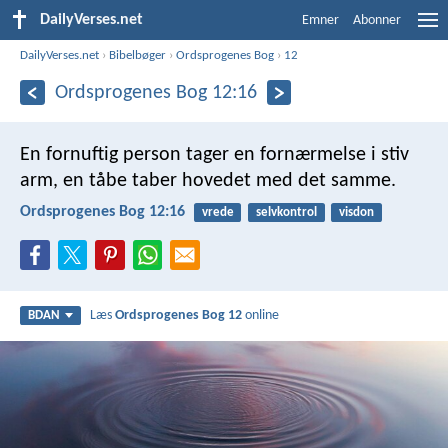
DailyVerses.net
Emner
Abonner
DailyVerses.net
›
Bibelbøger
›
Ordsprogenes Bog
›
12
Ordsprogenes Bog 12:16
En fornuftig person tager en fornærmelse i stiv
arm,
en tåbe taber hovedet med det samme.
Ordsprogenes Bog 12:16
vrede
selvkontrol
visdon
Læs
Ordsprogenes Bog 12
online
BDAN