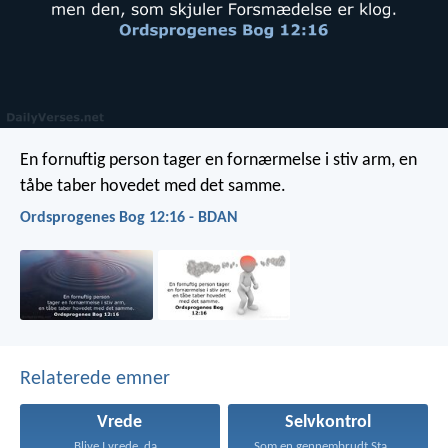
En fornuftig person tager en fornærmelse i stiv arm,
en
tåbe taber hovedet med det samme.
Ordsprogenes Bog 12:16 - BDAN
Relaterede emner
Vrede
Selvkontrol
Blive I vrede, da...
Som en gennembrudt Stad...