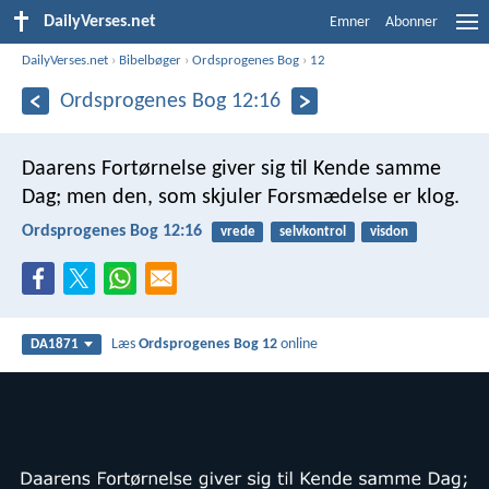
DailyVerses.net
Emner
Abonner
DailyVerses.net
›
Bibelbøger
›
Ordsprogenes Bog
›
12
Ordsprogenes Bog 12:16
Daarens Fortørnelse giver sig til Kende samme
Dag;
men den, som skjuler Forsmædelse er klog.
Ordsprogenes Bog 12:16
vrede
selvkontrol
visdon
Læs
Ordsprogenes Bog 12
online
DA1871