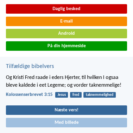
Daglig besked
E-mail
Android
På din hjemmeside
Tilfældige bibelvers
Og Kristi Fred raade i eders Hjerter, til hvilken I ogsaa
bleve kaldede i eet Legeme; og vorder taknemmelige!
Kolossenserbrevet 3:15
Jesus
fred
taknemmelighed
Næste vers!
Med billede