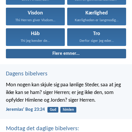
Visdon
Kærlighed
Thi Herren giver Visdom...
Kærligheden er langmodig, er...
Håb
Tro
Thi jeg kender de...
Derfor siger jeg eder...
Flere emner...
Dagens bibelvers
Mon nogen kan skjule sig paa lønlige Steder, saa at jeg
ikke kan se ham? siger Herren; er jeg ikke den, som
opfylder Himlene og Jorden? siger Herren.
Jeremiasʼ Bog 23:24
Gud
himlen
Modtag det daglige bibelvers: