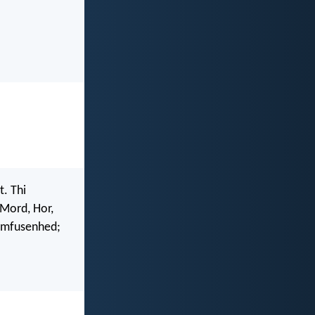
. Thi
 Mord, Hor,
remfusenhed;