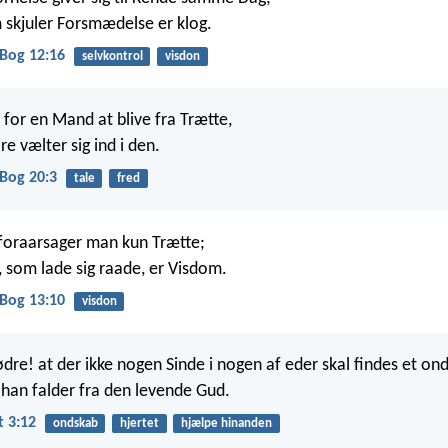
skjuler Forsmædelse er klog.
Bog 12:16
selvkontrol
visdon
 for en Mand at blive fra Trætte,
e vælter sig ind i den.
Bog 20:3
tale
fred
oraarsager man kun Trætte;
som lade sig raade, er Visdom.
Bog 13:10
visdon
rødre! at der ikke nogen Sinde i nogen af eder skal findes et on
t han falder fra den levende Gud.
 3:12
ondskab
hjertet
hjælpe hinanden