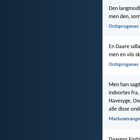
Den langmodi
men den, som 
Ordsprogenes 
En Daare udla
men en viis sk
Ordsprogenes 
Men han sagde
indvortes fra
Havesyge, Ond
alle disse on
Markusevangel
Daarens Fortø