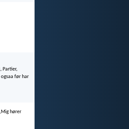
 Partier,
g ogsaa før har
 „Mig hører