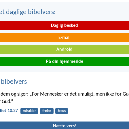
t daglige bibelvers:
Daglig besked
E-mail
Android
På din hjemmeside
 bibelvers
 dem og siger: „For Mennesker er det umuligt, men ikke for Gud;
r Gud.“
iet 10:27
mirakler
frelse
Jesus
Næste vers!