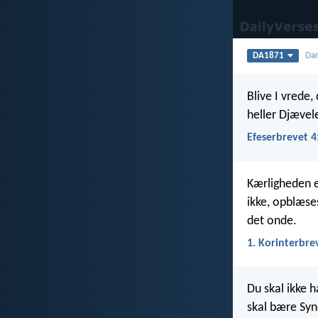
DA1871
Dan
Blive I vrede,
heller Djæve
Efeserbrevet 4
Kærligheden e
ikke, opblæses
det onde.
1. Korinterbre
Du skal ikke h
skal bære Syn