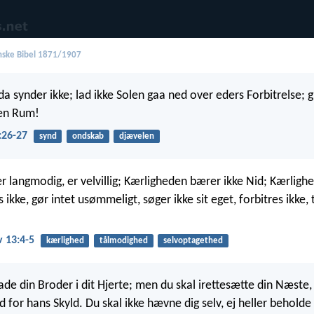
ske Bibel 1871/1907
 da synder ikke; lad ikke Solen gaa ned over eders Forbitrelse; g
len Rum!
:26-27
synd
ondskab
djævelen
r langmodig, er velvillig; Kærligheden bærer ikke Nid; Kærligh
 ikke, gør intet usømmeligt, søger ikke sit eget, forbitres ikke, 
v 13:4-5
kærlighed
tålmodighed
selvoptagethed
ade din Broder i dit Hjerte; men du skal irettesætte din Næste, 
d for hans Skyld. Du skal ikke hævne dig selv, ej heller behold