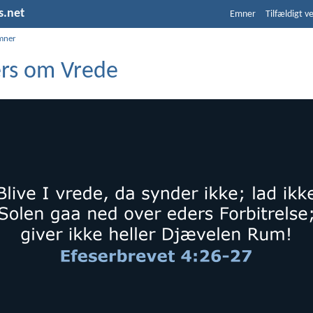
s.net
Emner
Tilfældigt v
mner
ers om Vrede