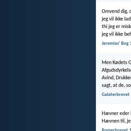
Omvend dig, d
jeg vil ikke l
thi jeg er mis
jeg vil ikke b
Jeremiasʼ Bog 
Men Kødets Ge
Afgudsdyrkelse
Avind, Drukken
sagt, at de, s
Galaterbrevet 
Hævner eder i
Hævnen til, je
Romerbrevet 1