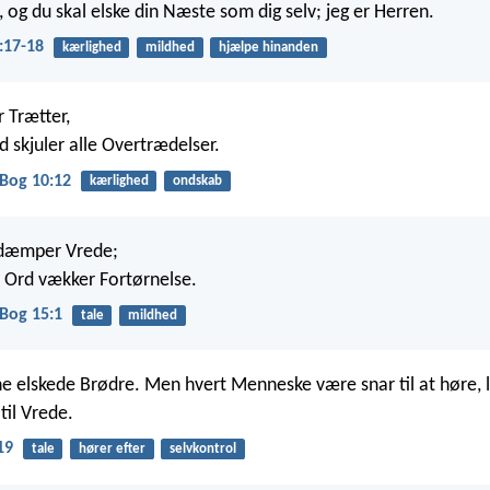
, og du skal elske din Næste som dig selv; jeg er Herren.
:17-18
kærlighed
mildhed
hjælpe hinanden
 Trætter,
 skjuler alle Overtrædelser.
Bog 10:12
kærlighed
ondskab
r dæmper Vrede;
t Ord vækker Fortørnelse.
Bog 15:1
tale
mildhed
ine elskede Brødre. Men hvert Menneske være snar til at høre, 
til Vrede.
19
tale
hører efter
selvkontrol