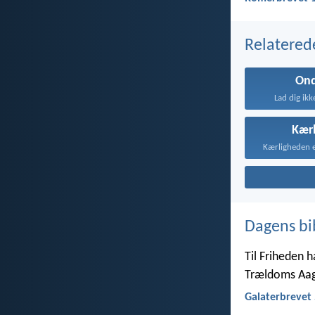
Relatered
On
Lad dig ikk
Kær
Dagens bi
Til Friheden h
Trældoms Aa
Galaterbrevet 