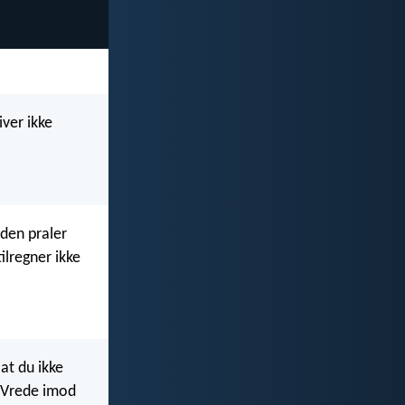
iver ikke
eden praler
tilregner ikke
at du ikke
e Vrede imod