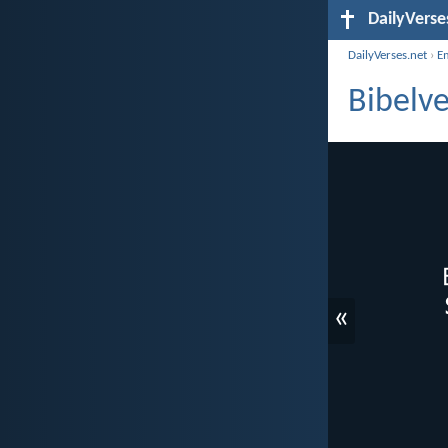
DailyVerse
DailyVerses.net
›
E
Bibelv
«