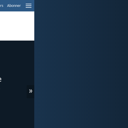
ers
Abonner
»