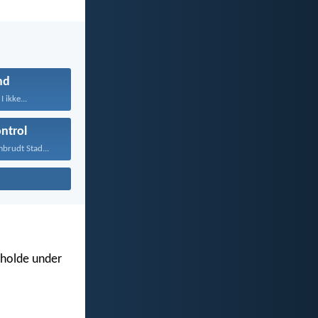
nd
I ikke...
ntrol
brudt Stad...
r holde under