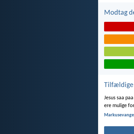
Modtag de
Tilfældige
Jesus saa paa
ere mulige fo
Markusevangel