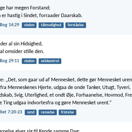
ge har megen Forstand;
er hastig i Sindet, forraader Daarskab.
Bog 14:29
visdon
tålmodighed
forståelse
der al sin Hidsighed,
al omsider stille den.
Bog 29:11
visdon
selvkontrol
: „Det, som gaar ud af Mennesket, dette gør Mennesket urent
, fra Menneskenes Hjerte, udgaa de onde Tanker, Utugt, Tyveri,
skab, Svig, Uterlighed, et ondt Øje, Forhaanelse, Hovmod, F
de Ting udgaa indvortesfra og gøre Mennesket urent.“
iet 7:20-23
synd
renselse
fristelse
rnelse giver sig til Kende samme Dag;