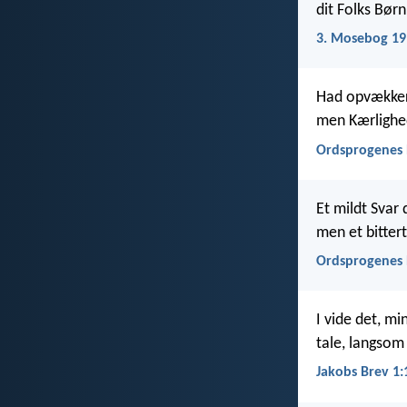
dit Folks Børn
3. Mosebog 19
Had opvækker
men Kærlighed
Ordsprogenes 
Et mildt Sva
men et bitter
Ordsprogenes 
I vide det, m
tale, langsom 
Jakobs Brev 1: