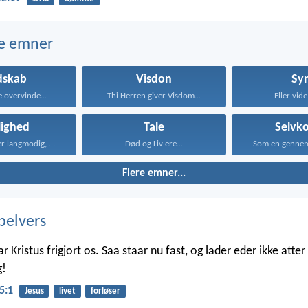
e emner
dskab
Visdon
Sy
e overvinde...
Thi Herren giver Visdom...
Eller vide 
lighed
Tale
Selvko
Kærligheden er langmodig, er...
Død og Liv ere...
Som en gennem
Flere emner...
belvers
ar Kristus frigjort os. Saa staar nu fast, og lader eder ikke atte
g!
5:1
Jesus
livet
forløser