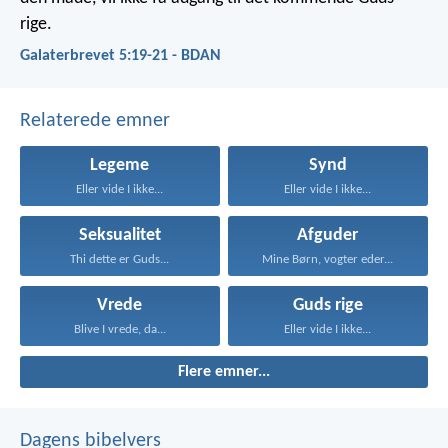
rige.
Galaterbrevet 5:19-21 - BDAN
Relaterede emner
Legeme
Synd
Eller vide I ikke...
Eller vide I ikke...
Seksualitet
Afguder
Thi dette er Guds...
Mine Børn, vogter eder...
Vrede
Guds rige
Blive I vrede, da...
Eller vide I ikke...
Flere emner...
Dagens bibelvers