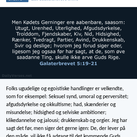
Folks ugudelige og egoistiske handlinger er velkendte,
som for eksempel: Seksuel synd, umoral og perversitet;
afgudsdyrkelse og okkultisme; had, skænderier og
misundelse; hidsighed og selviske ambitioner;
klikedannelse og jalousi; drukkenskab og orgier. Jeg har
sagt det før, men siger det gerne igen: De, der lever på
den måde, vil ikke få adgang til det kommende Guds