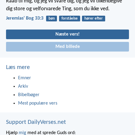
Raab til mig, og jeg vil svare dig, og jeg vil tilkendegive
dig store og velforvarede Ting, som du ikke ved.
Jeremiasʼ Bog 33:3
bøn
forståelse
hører efter
Næste vers!
Med billede
Læs mere
Emner
Arkiv
Bibelbøger
Mest populære vers
Support DailyVerses.net
Hjælp
mig
med at sprede Guds ord: