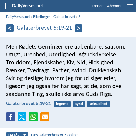
DailyVerses.net
Emner
Abonner
DailyVerses.net
›
Bibelbøger
›
Galaterbrevet
›
5
Galaterbrevet 5:19-21
Men Kødets Gerninger ere aabenbare, saasom:
Utugt, Urenhed, Uterlighed, Afgudsdyrkelse,
Trolddom, Fjendskaber, Kiv, Nid, Hidsighed,
Rænker, Tvedragt, Partier, Avind, Drukkenskab,
Svir og deslige; hvorom jeg forud siger eder,
ligesom jeg ogsaa før har sagt, at de, som øve
saadanne Ting, skulle ikke arve Guds Rige.
Galaterbrevet 5:19-21
legeme
synd
seksualitet
afguder
vrede
guds rige
Læs
Galaterbrevet 5
online
DA1871