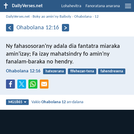
DailyVerses.net
Lohahevitra
Fanoratana anarana
DailyVerses.net
›
Boky ao amin'ny Baiboly
›
Ohabolana
›
12
Ohabolana 12:16
Ny fahasosoran'ny adala dia fantatra miaraka
amin'izay;
Fa izay mahatsindry fo amin'ny
fanalam-baraka no hendry.
Ohabolana 12:16
hatezerana
fifehezan-tena
fahendresena
Vakio
Ohabolana 12
an-dalana
MG1865