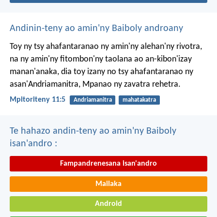
Andinin-teny ao amin'ny Baiboly androany
Toy ny tsy ahafantaranao ny amin'ny alehan'ny rivotra,
na ny amin'ny fitombon'ny taolana ao an-kibon'izay
manan'anaka, dia toy izany no tsy ahafantaranao ny
asan'Andriamanitra, Mpanao ny zavatra rehetra.
Mpitoriteny 11:5
Andriamanitra
mahatakatra
Te hahazo andin-teny ao amin'ny Baiboly
isan'andro :
Fampandrenesana isan'andro
Mailaka
Android