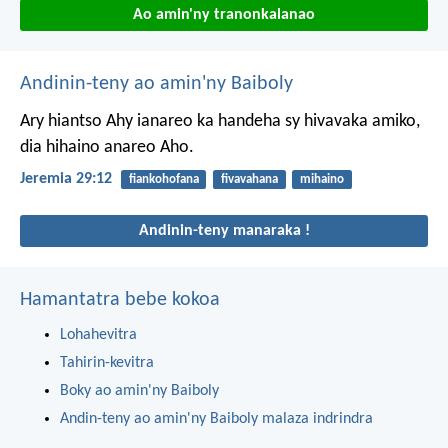
Ao amin'ny tranonkalanao
Andinin-teny ao amin'ny Baiboly
Ary hiantso Ahy ianareo ka handeha sy hivavaka amiko,
dia hihaino anareo Aho.
Jeremia 29:12
fiankohofana
fivavahana
mihaino
Andinin-teny manaraka !
Hamantatra bebe kokoa
Lohahevitra
Tahirin-kevitra
Boky ao amin'ny Baiboly
Andin-teny ao amin'ny Baiboly malaza indrindra