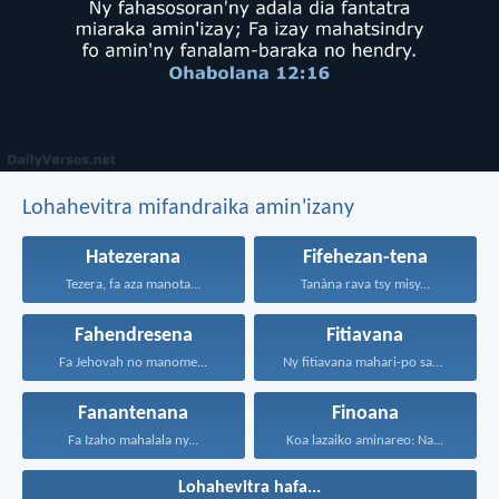
Lohahevitra mifandraika amin'izany
Hatezerana
Fifehezan-tena
Tezera, fa aza manota...
Tanàna rava tsy misy...
Fahendresena
Fitiavana
Fa Jehovah no manome...
Ny fitiavana mahari-po sady...
Fanantenana
Finoana
Fa Izaho mahalala ny...
Koa lazaiko aminareo: Na...
Lohahevitra hafa...