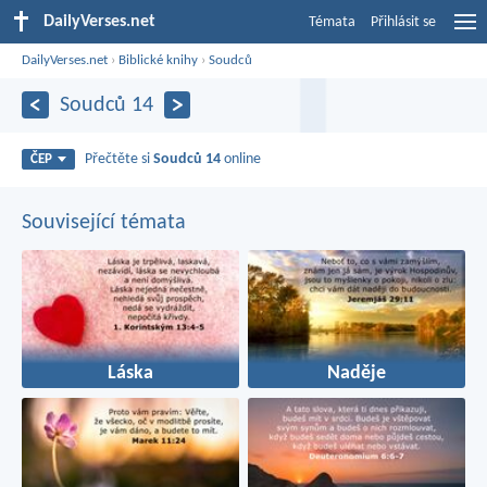
DailyVerses.net
Témata
Přihlásit se
DailyVerses.net
›
Biblické knihy
›
Soudců
Soudců 14
Přečtěte si
Soudců 14
online
ČEP
Související témata
Láska
Naděje