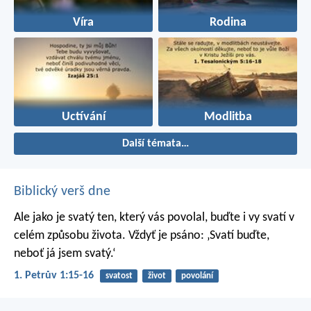
Víra
Rodina
Uctívání
Modlitba
Další témata…
Biblický verš dne
Ale jako je svatý ten, který vás povolal, buďte i vy svatí v
celém způsobu života. Vždyť je psáno: ‚Svatí buďte,
neboť já jsem svatý.‘
1. Petrův 1:15-16
svatost
život
povolání