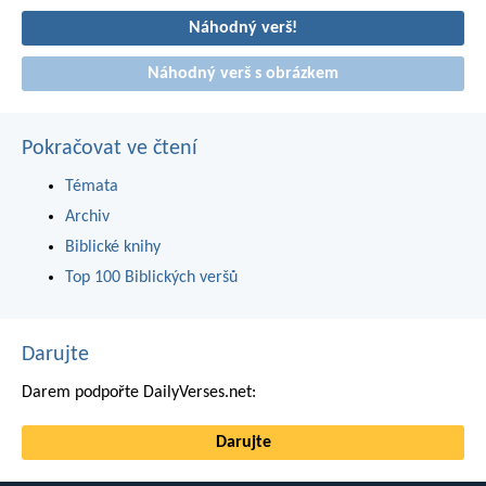
Náhodný verš!
Náhodný verš s obrázkem
Pokračovat ve čtení
Témata
Archiv
Biblické knihy
Top 100 Biblických veršů
Darujte
Darem podpořte DailyVerses.net:
Darujte