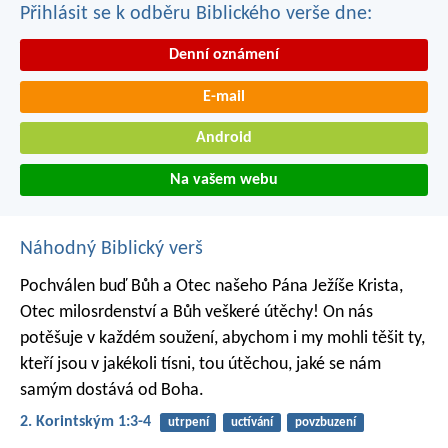
Přihlásit se k odběru Biblického verše dne:
Denní oznámení
E-mail
Android
Na vašem webu
Náhodný Biblický verš
Pochválen buď Bůh a Otec našeho Pána Ježíše Krista,
Otec milosrdenství a Bůh veškeré útěchy! On nás
potěšuje v každém soužení, abychom i my mohli těšit ty,
kteří jsou v jakékoli tísni, tou útěchou, jaké se nám
samým dostává od Boha.
2. Korintským 1:3-4
utrpení
uctívání
povzbuzení