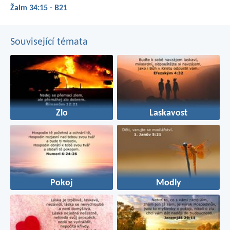
Žalm 34:15 - B21
Související témata
Zlo
Laskavost
Pokoj
Modly