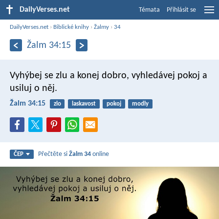
DailyVerses.net
Témata
Přihlásit se
DailyVerses.net
›
Biblické knihy
›
Žalmy
›
34
Žalm 34:15
Vyhýbej se zlu a konej dobro,
vyhledávej pokoj a
usiluj o něj.
Žalm 34:15
zlo
laskavost
pokoj
modly
Přečtěte si
Žalm 34
online
ČEP