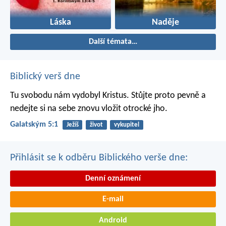
Láska
Naděje
Další témata…
Biblický verš dne
Tu svobodu nám vydobyl Kristus. Stůjte proto pevně a
nedejte si na sebe znovu vložit otrocké jho.
Galatským 5:1
Ježíš
život
vykupitel
Přihlásit se k odběru Biblického verše dne:
Denní oznámení
E-mail
Android