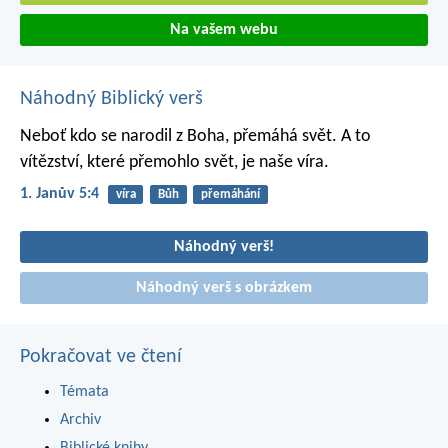
Na vašem webu
Náhodný Biblický verš
Neboť kdo se narodil z Boha, přemáhá svět. A to
vítězství, které přemohlo svět, je naše víra.
1. Janův 5:4
víra
Bůh
přemáhání
Náhodný verš!
Náhodný verš s obrázkem
Pokračovat ve čtení
Témata
Archiv