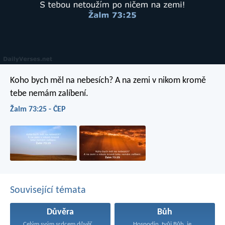
Koho bych měl na nebesích?
A na zemi v nikom kromě
tebe nemám zalíbení.
Žalm 73:25 - ČEP
Související témata
Důvěra
Bůh
Celým svým srdcem důvěřuj...
Hospodin, tvůj Bůh, je...