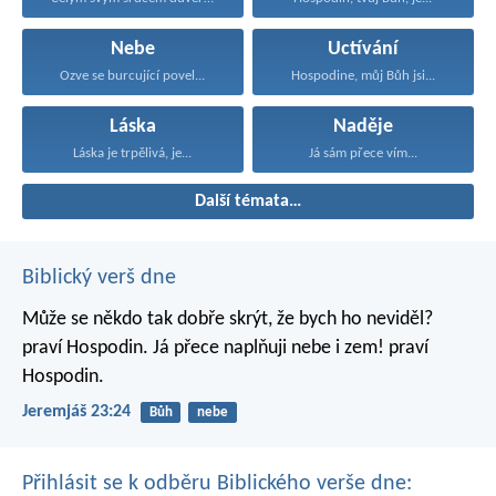
Nebe
Uctívání
Ozve se burcující povel...
Hospodine, můj Bůh jsi...
Láska
Naděje
Láska je trpělivá, je...
Já sám přece vím...
Další témata…
Biblický verš dne
Může se někdo tak dobře skrýt,
že bych ho neviděl?
praví Hospodin.
Já přece naplňuji nebe i zem!
praví
Hospodin.
Jeremjáš 23:24
Bůh
nebe
Přihlásit se k odběru Biblického verše dne: