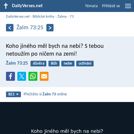
DailyVerses.net
Témata
Přihlásit se
DailyVerses.net
›
Biblické knihy
›
Žalmy
›
73
Žalm 73:25
Koho jiného měl bych na nebi?
S tebou
netoužím po ničem na zemi!
Žalm 73:25
důvěra
Bůh
nebe
uctívání
Přečtěte si
Žalm 73
online
B21