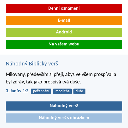
Denní oznámení
E-mail
Android
Na vašem webu
Náhodný Biblický verš
Milovaný, především si přeji, abys ve všem prospíval a
byl zdráv, tak jako prospívá tvá duše.
3. Janův 1:2
požehnání
modlitba
duše
Náhodný verš!
Náhodný verš s obrázkem